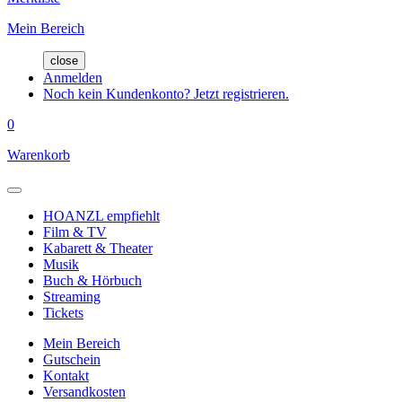
Mein Bereich
close
Anmelden
Noch kein Kundenkonto? Jetzt registrieren.
0
Warenkorb
HOANZL empfiehlt
Film & TV
Kabarett & Theater
Musik
Buch & Hörbuch
Streaming
Tickets
Mein Bereich
Gutschein
Kontakt
Versandkosten