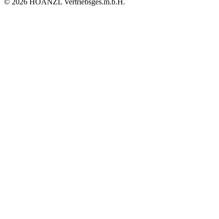
© 2026 HOANZL Vertriebsges.m.b.H.