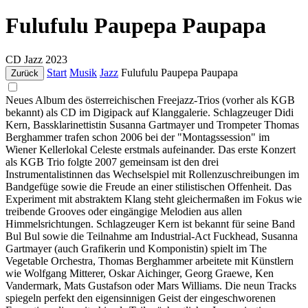
Fulufulu Paupepa Paupapa
CD
Jazz
2023
Start
Musik
Jazz
Fulufulu Paupepa Paupapa
Zurück
Neues Album des österreichischen Freejazz-Trios (vorher als KGB
bekannt) als CD im Digipack auf Klanggalerie. Schlagzeuger Didi
Kern, Bassklarinettistin Susanna Gartmayer und Trompeter Thomas
Berghammer trafen schon 2006 bei der "Montagssession" im
Wiener Kellerlokal Celeste erstmals aufeinander. Das erste Konzert
als KGB Trio folgte 2007 gemeinsam ist den drei
Instrumentalistinnen das Wechselspiel mit Rollenzuschreibungen im
Bandgefüge sowie die Freude an einer stilistischen Offenheit. Das
Experiment mit abstraktem Klang steht gleichermaßen im Fokus wie
treibende Grooves oder eingängige Melodien aus allen
Himmelsrichtungen. Schlagzeuger Kern ist bekannt für seine Band
Bul Bul sowie die Teilnahme am Industrial-Act Fuckhead, Susanna
Gartmayer (auch Grafikerin und Komponistin) spielt im The
Vegetable Orchestra, Thomas Berghammer arbeitete mit Künstlern
wie Wolfgang Mitterer, Oskar Aichinger, Georg Graewe, Ken
Vandermark, Mats Gustafson oder Mars Williams. Die neun Tracks
spiegeln perfekt den eigensinnigen Geist der eingeschworenen