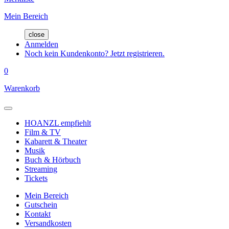
Mein Bereich
close
Anmelden
Noch kein Kundenkonto? Jetzt registrieren.
0
Warenkorb
HOANZL empfiehlt
Film & TV
Kabarett & Theater
Musik
Buch & Hörbuch
Streaming
Tickets
Mein Bereich
Gutschein
Kontakt
Versandkosten