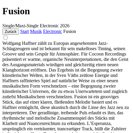
Fusion
Single/Maxi-Single
Electronic
2026
Start
Musik
Electronic
Fusion
Zurück
Wolfgang Haffner zählt zu Europas angesehensten Jazz-
Schlagzeugern und ist bekannt für sein makelloses Timing, seinen
Groove und sein Gespür für Atmosphäre. Für Cocoon Recordings
präsentiert er warme, organische Neuinterpretationen, die den Geist
des Ausgangsmaterials würdigen und gleichzeitig einen neuen
Klanghorizont eröffnen. Das Ergebnis ist die Begegnung zweier
künstlerischer Welten, in der Sven Väths zeitlose Energie und
Haffners raffiniertes Spiel auf natürliche Weise zu einer neuen
musikalischen Form verschmelzen – eine Begegnung zweier
künstlerischer Universen, die zu etwas Unerwartetem und zugleich
zutiefst Musikalischem verschmelzen. Fusion ist ein grooviges
Stück, das auf einer klaren, fließenden Melodie basiert und es
Haffner ermöglicht, diese akustisch durch die Linse des Jazz neu zu
interpretieren. Der geradlinige, treibende Puls erlaubt es ihm, das
rhythmische und melodische Zusammenspiel des Stücks mit
Klarheit und Nuancenreichtum zu erkunden. L’Esperanza,
ursprünglich ein verträumter, tranceartiger Track, hüllt die Zuhörer