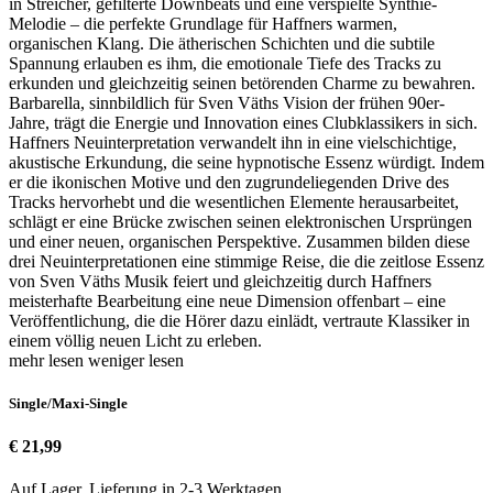
in Streicher, gefilterte Downbeats und eine verspielte Synthie-
Melodie – die perfekte Grundlage für Haffners warmen,
organischen Klang. Die ätherischen Schichten und die subtile
Spannung erlauben es ihm, die emotionale Tiefe des Tracks zu
erkunden und gleichzeitig seinen betörenden Charme zu bewahren.
Barbarella, sinnbildlich für Sven Väths Vision der frühen 90er-
Jahre, trägt die Energie und Innovation eines Clubklassikers in sich.
Haffners Neuinterpretation verwandelt ihn in eine vielschichtige,
akustische Erkundung, die seine hypnotische Essenz würdigt. Indem
er die ikonischen Motive und den zugrundeliegenden Drive des
Tracks hervorhebt und die wesentlichen Elemente herausarbeitet,
schlägt er eine Brücke zwischen seinen elektronischen Ursprüngen
und einer neuen, organischen Perspektive. Zusammen bilden diese
drei Neuinterpretationen eine stimmige Reise, die die zeitlose Essenz
von Sven Väths Musik feiert und gleichzeitig durch Haffners
meisterhafte Bearbeitung eine neue Dimension offenbart – eine
Veröffentlichung, die die Hörer dazu einlädt, vertraute Klassiker in
einem völlig neuen Licht zu erleben.
mehr lesen
weniger lesen
Single/Maxi-Single
€ 21,99
Auf Lager. Lieferung in 2-3 Werktagen