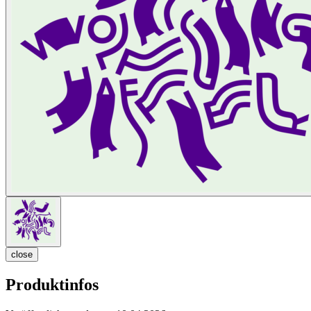
close
Produktinfos