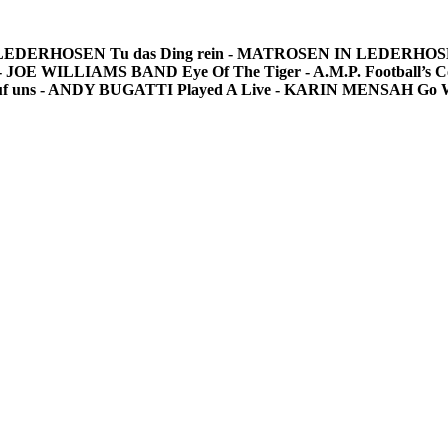
N LEDERHOSEN
Tu das Ding rein - MATROSEN IN LEDERHO
s) - JOE WILLIAMS BAND
Eye Of The Tiger - A.M.P.
Football’
f uns - ANDY BUGATTI
Played A Live - KARIN MENSAH
Go W