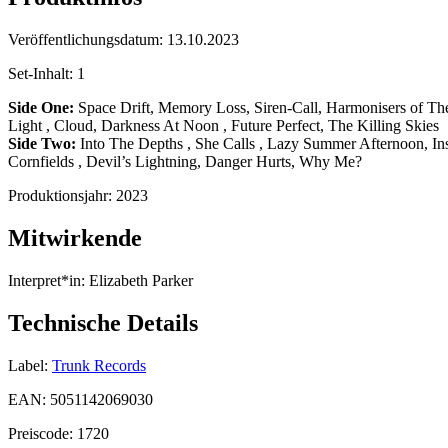
Veröffentlichungsdatum:
13.10.2023
Set-Inhalt:
1
Side One:
Space Drift, Memory Loss, Siren-Call, Harmonisers of T
Light , Cloud, Darkness At Noon , Future Perfect, The Killing Skies
Side Two:
Into The Depths , She Calls , Lazy Summer Afternoon, In
Cornfields , Devil’s Lightning, Danger Hurts, Why Me?
Produktionsjahr:
2023
Mitwirkende
Interpret*in:
Elizabeth Parker
Technische Details
Label:
Trunk Records
EAN:
5051142069030
Preiscode:
1720