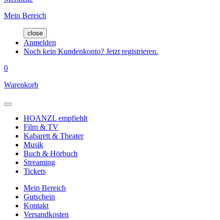
Mein Bereich
close
Anmelden
Noch kein Kundenkonto? Jetzt registrieren.
0
Warenkorb
HOANZL empfiehlt
Film & TV
Kabarett & Theater
Musik
Buch & Hörbuch
Streaming
Tickets
Mein Bereich
Gutschein
Kontakt
Versandkosten