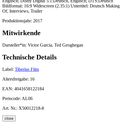
Englisch; Dolby Digital 5.1:Deutsch, Englisch; DTS:Deutsch
Bildformat: 16:9 Widescreen (2.35:1) Untertitel: Deutsch Making
Of, Interviews, Trailer
Produktionsjahr:
2017
Mitwirkende
Darsteller*in:
Victor Garcia, Ted Geoghegan
Technische Details
Label:
Tiberius Film
Altersfreigabe:
16
EAN:
4041658122184
Preiscode:
AL06
Art. Nr.:
X50012218-8
close