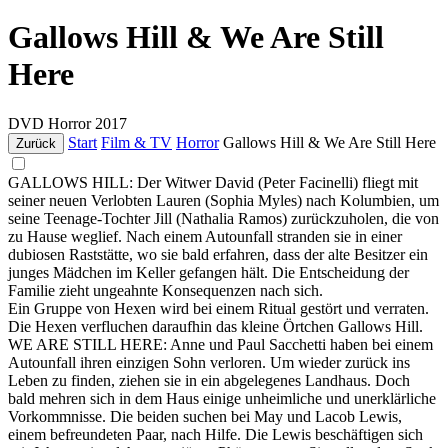
Gallows Hill & We Are Still
Here
DVD
Horror
2017
Start
Film & TV
Horror
Gallows Hill & We Are Still Here
Zurück
GALLOWS HILL: Der Witwer David (Peter Facinelli) fliegt mit
seiner neuen Verlobten Lauren (Sophia Myles) nach Kolumbien, um
seine Teenage-Tochter Jill (Nathalia Ramos) zurückzuholen, die von
zu Hause weglief. Nach einem Autounfall stranden sie in einer
dubiosen Raststätte, wo sie bald erfahren, dass der alte Besitzer ein
junges Mädchen im Keller gefangen hält. Die Entscheidung der
Familie zieht ungeahnte Konsequenzen nach sich.
Ein Gruppe von Hexen wird bei einem Ritual gestört und verraten.
Die Hexen verfluchen daraufhin das kleine Örtchen Gallows Hill.
WE ARE STILL HERE: Anne und Paul Sacchetti haben bei einem
Autounfall ihren einzigen Sohn verloren. Um wieder zurück ins
Leben zu finden, ziehen sie in ein abgelegenes Landhaus. Doch
bald mehren sich in dem Haus einige unheimliche und unerklärliche
Vorkommnisse. Die beiden suchen bei May und Lacob Lewis,
einem befreundeten Paar, nach Hilfe. Die Lewis beschäftigen sich