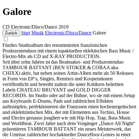
Galore
CD
Electronic/Disco/Dance
2019
Start
Musik
Electronic/Disco/Dance
Galore
Zurück
Fünftes Studioalbum des renommierten französischen
Produzentenduos mit einem topaktuellen eklektischen Bass Music /
Electro-Mix als CD auf X-RAY PRODUCTION.
Seit über zehn Jahren ist das Beatmaker- und Produzentenduo
TAMBOUR BATTANT (BEN STOKER & COBAA aka.
CHIXX) aktiv, hat neben seinen Artist-Alben mehr als 50 Releases
in Form von EP‘s, Singles, Remixes und Kooperationen
veröffentlicht und betreibt zudem die unter Kritikern beliebten
Labels CHATEAU BRUYANT und GOLD DIGGER
RECORDS. Im Studio oder auf der Bühne, wo sie mit einem Setup
aus Keyboards E-Drums, Pads und zahlreichen Effekten
auftrumpfen, perfektionieren die Franzosen einen hochenergetischen
und eklektizistischen Mix, der mit Elementen aus Techno, House
und Electro genauso jongliert wie mit Hip Hop, Trap, Bass Music
und Worldbeat. Zwei Jahre nach dem Vorgänger „Dance All Night“
präsentieren TAMBOUR BATTANT ein neues Meisterwerk, das
die Umrisse zahlreicher hochaktueller Dancefloor-Genres in einer