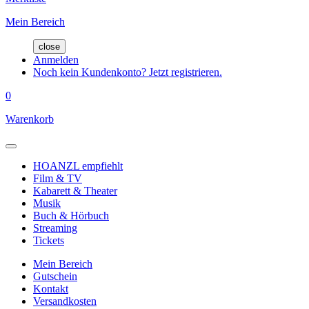
Mein Bereich
close
Anmelden
Noch kein Kundenkonto? Jetzt registrieren.
0
Warenkorb
HOANZL empfiehlt
Film & TV
Kabarett & Theater
Musik
Buch & Hörbuch
Streaming
Tickets
Mein Bereich
Gutschein
Kontakt
Versandkosten