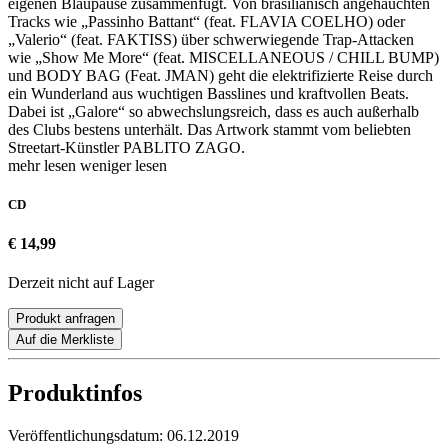
eigenen Blaupause zusammenfügt. Von brasilianisch angehauchten
Tracks wie „Passinho Battant“ (feat. FLAVIA COELHO) oder
„Valerio“ (feat. FAKTISS) über schwerwiegende Trap-Attacken
wie „Show Me More“ (feat. MISCELLANEOUS / CHILL BUMP)
und BODY BAG (Feat. JMAN) geht die elektrifizierte Reise durch
ein Wunderland aus wuchtigen Basslines und kraftvollen Beats.
Dabei ist „Galore“ so abwechslungsreich, dass es auch außerhalb
des Clubs bestens unterhält. Das Artwork stammt vom beliebten
Streetart-Künstler PABLITO ZAGO.
mehr lesen
weniger lesen
CD
€ 14,99
Derzeit nicht auf Lager
Produkt anfragen
Auf die Merkliste
Produktinfos
Veröffentlichungsdatum:
06.12.2019