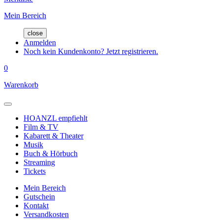
Mein Bereich
close
Anmelden
Noch kein Kundenkonto? Jetzt registrieren.
0
Warenkorb
HOANZL empfiehlt
Film & TV
Kabarett & Theater
Musik
Buch & Hörbuch
Streaming
Tickets
Mein Bereich
Gutschein
Kontakt
Versandkosten