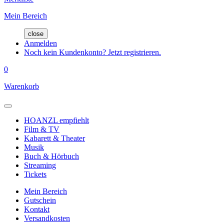
Mein Bereich
close
Anmelden
Noch kein Kundenkonto? Jetzt registrieren.
0
Warenkorb
HOANZL empfiehlt
Film & TV
Kabarett & Theater
Musik
Buch & Hörbuch
Streaming
Tickets
Mein Bereich
Gutschein
Kontakt
Versandkosten