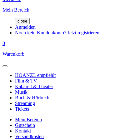
Mein Bereich
close
Anmelden
Noch kein Kundenkonto? Jetzt registrieren.
0
Warenkorb
HOANZL empfiehlt
Film & TV
Kabarett & Theater
Musik
Buch & Hörbuch
Streaming
Tickets
Mein Bereich
Gutschein
Kontakt
Versandkosten