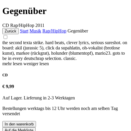
Gegenüber
CD
Rap/HipHop
2011
Start
Musik
Rap/HipHop
Gegenüber
Zurück
the second texta strike. hard beats, clever lyrics, serious sureshot. on
board: akil (jurassic 5), click da supahlatin, oh-vokalist (brotlose
kunst), markee (rückgrat), holunder (blumentopf), mario23. gots to
be in every deutschrap selection. classic.
mehr lesen
weniger lesen
CD
€ 9,99
Auf Lager. Lieferung in 2-3 Werktagen
Bestellungen werktags bis 12 Uhr werden noch am selben Tag
versendet
In den warenkorb
Auf die Merkliste