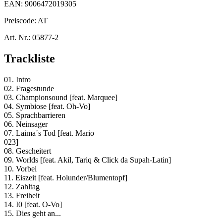
EAN:
9006472019305
Preiscode:
AT
Art. Nr.:
05877-2
Trackliste
01. Intro
02. Fragestunde
03. Championsound [feat. Marquee]
04. Symbiose [feat. Oh-Vo]
05. Sprachbarrieren
06. Neinsager
07. Laima´s Tod [feat. Mario
023]
08. Gescheitert
09. Worlds [feat. Akil, Tariq & Click da Supah-Latin]
10. Vorbei
11. Eiszeit [feat. Holunder/Blumentopf]
12. Zahltag
13. Freiheit
14. I0 [feat. O-Vo]
15. Dies geht an...