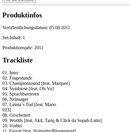
Produktinfos
Veröffentlichungsdatum:
05.08.2011
Set-Inhalt:
1
Produktionsjahr:
2011
Trackliste
01. Intro
02. Fragestunde
03. Championsound [feat. Marquee]
04. Symbiose [feat. Oh-Vo]
05. Sprachbarrieren
06. Neinsager
07. Laima´s Tod [feat. Mario
023]
08. Gescheitert
09. Worlds [feat. Akil, Tariq & Click da Supah-Latin]
10. Vorbei
11. Eiszeit [feat. Holunder/Blumentopf]