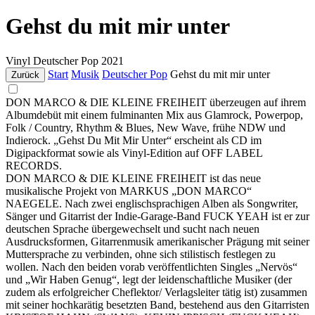
Gehst du mit mir unter
Vinyl
Deutscher Pop
2021
Start
Musik
Deutscher Pop
Gehst du mit mir unter
Zurück
DON MARCO & DIE KLEINE FREIHEIT überzeugen auf ihrem
Albumdebüt mit einem fulminanten Mix aus Glamrock, Powerpop,
Folk / Country, Rhythm & Blues, New Wave, frühe NDW und
Indierock. „Gehst Du Mit Mir Unter“ erscheint als CD im
Digipackformat sowie als Vinyl-Edition auf OFF LABEL
RECORDS.
DON MARCO & DIE KLEINE FREIHEIT ist das neue
musikalische Projekt von MARKUS „DON MARCO“
NAEGELE. Nach zwei englischsprachigen Alben als Songwriter,
Sänger und Gitarrist der Indie-Garage-Band FUCK YEAH ist er zur
deutschen Sprache übergewechselt und sucht nach neuen
Ausdrucksformen, Gitarrenmusik amerikanischer Prägung mit seiner
Muttersprache zu verbinden, ohne sich stilistisch festlegen zu
wollen. Nach den beiden vorab veröffentlichten Singles „Nervös“
und „Wir Haben Genug“, legt der leidenschaftliche Musiker (der
zudem als erfolgreicher Cheflektor/ Verlagsleiter tätig ist) zusammen
mit seiner hochkarätig besetzten Band, bestehend aus den Gitarristen