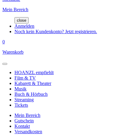
Mein Bereich
close
Anmelden
Noch kein Kundenkonto? Jetzt registrieren.
0
Warenkorb
HOANZL empfiehlt
Film & TV
Kabarett & Theater
Musik
Buch & Hörbuch
Streaming
Tickets
Mein Bereich
Gutschein
Kontakt
Versandkosten