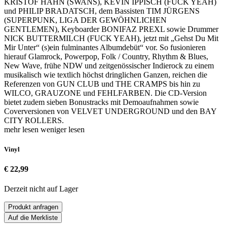
KRISTOF HAHN (SWANS), KEVIN IPPISCH (FUCK YEAH)
und PHILIP BRADATSCH, dem Bassisten TIM JÜRGENS
(SUPERPUNK, LIGA DER GEWÖHNLICHEN
GENTLEMEN), Keyboarder BONIFAZ PREXL sowie Drummer
NICK BUTTERMILCH (FUCK YEAH), jetzt mit „Gehst Du Mit
Mir Unter“ (s)ein fulminantes Albumdebüt“ vor. So fusionieren
hierauf Glamrock, Powerpop, Folk / Country, Rhythm & Blues,
New Wave, frühe NDW und zeitgenössischer Indierock zu einem
musikalisch wie textlich höchst dringlichen Ganzen, reichen die
Referenzen von GUN CLUB und THE CRAMPS bis hin zu
WILCO, GRAUZONE und FEHLFARBEN. Die CD-Version
bietet zudem sieben Bonustracks mit Demoaufnahmen sowie
Coverversionen von VELVET UNDERGROUND und den BAY
CITY ROLLERS.
mehr lesen
weniger lesen
Vinyl
€ 22,99
Derzeit nicht auf Lager
Produkt anfragen
Auf die Merkliste