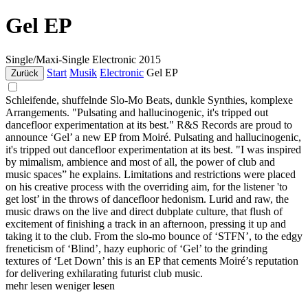
Gel EP
Single/Maxi-Single
Electronic
2015
Start
Musik
Electronic
Gel EP
Zurück
Schleifende, shuffelnde Slo-Mo Beats, dunkle Synthies, komplexe
Arrangements. "Pulsating and hallucinogenic, it's tripped out
dancefloor experimentation at its best." R&S Records are proud to
announce ‘Gel’ a new EP from Moiré. Pulsating and hallucinogenic,
it's tripped out dancefloor experimentation at its best. "I was inspired
by mimalism, ambience and most of all, the power of club and
music spaces” he explains. Limitations and restrictions were placed
on his creative process with the overriding aim, for the listener 'to
get lost’ in the throws of dancefloor hedonism. Lurid and raw, the
music draws on the live and direct dubplate culture, that flush of
excitement of finishing a track in an afternoon, pressing it up and
taking it to the club. From the slo-mo bounce of ‘STFN’, to the edgy
freneticism of ‘Blind’, hazy euphoric of ‘Gel’ to the grinding
textures of ‘Let Down’ this is an EP that cements Moiré’s reputation
for delivering exhilarating futurist club music.
mehr lesen
weniger lesen