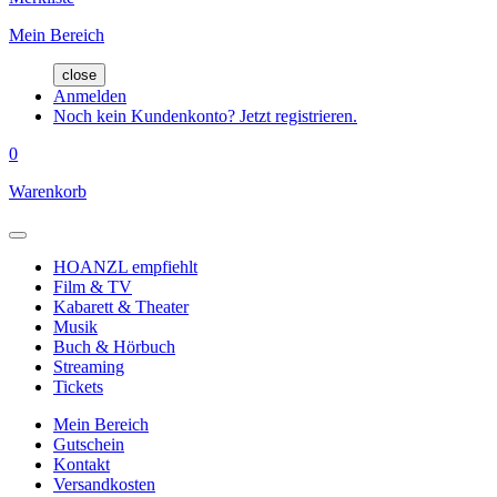
Mein Bereich
close
Anmelden
Noch kein Kundenkonto? Jetzt registrieren.
0
Warenkorb
HOANZL empfiehlt
Film & TV
Kabarett & Theater
Musik
Buch & Hörbuch
Streaming
Tickets
Mein Bereich
Gutschein
Kontakt
Versandkosten