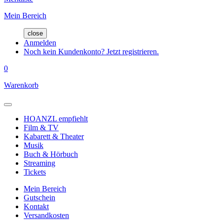
Mein Bereich
close
Anmelden
Noch kein Kundenkonto? Jetzt registrieren.
0
Warenkorb
HOANZL empfiehlt
Film & TV
Kabarett & Theater
Musik
Buch & Hörbuch
Streaming
Tickets
Mein Bereich
Gutschein
Kontakt
Versandkosten