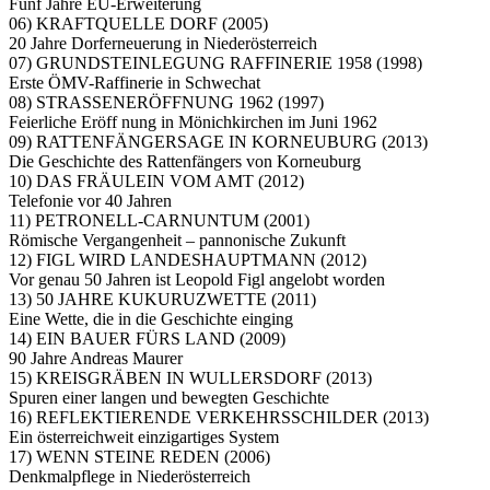
Fünf Jahre EU-Erweiterung
06) KRAFTQUELLE DORF (2005)
20 Jahre Dorferneuerung in Niederösterreich
07) GRUNDSTEINLEGUNG RAFFINERIE 1958 (1998)
Erste ÖMV-Raffinerie in Schwechat
08) STRASSENERÖFFNUNG 1962 (1997)
Feierliche Eröff nung in Mönichkirchen im Juni 1962
09) RATTENFÄNGERSAGE IN KORNEUBURG (2013)
Die Geschichte des Rattenfängers von Korneuburg
10) DAS FRÄULEIN VOM AMT (2012)
Telefonie vor 40 Jahren
11) PETRONELL-CARNUNTUM (2001)
Römische Vergangenheit – pannonische Zukunft
12) FIGL WIRD LANDESHAUPTMANN (2012)
Vor genau 50 Jahren ist Leopold Figl angelobt worden
13) 50 JAHRE KUKURUZWETTE (2011)
Eine Wette, die in die Geschichte einging
14) EIN BAUER FÜRS LAND (2009)
90 Jahre Andreas Maurer
15) KREISGRÄBEN IN WULLERSDORF (2013)
Spuren einer langen und bewegten Geschichte
16) REFLEKTIERENDE VERKEHRSSCHILDER (2013)
Ein österreichweit einzigartiges System
17) WENN STEINE REDEN (2006)
Denkmalpflege in Niederösterreich