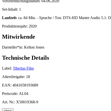
Veröffentlichungsdatum:
04.06.2020
Set-Inhalt:
1
Laufzeit:
ca. 84 Min. - Sprache / Ton: DTS-HD Master Audio 5.1: De
Produktionsjahr:
2020
Mitwirkende
Darsteller*in:
Kelton Jones
Technische Details
Label:
Tiberius Film
Altersfreigabe:
18
EAN:
4041658193689
Preiscode:
AL04
Art. Nr.:
X50019368-9
close