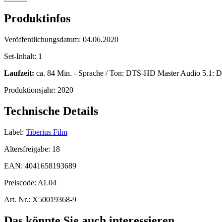
Produktinfos
Veröffentlichungsdatum:
04.06.2020
Set-Inhalt:
1
Laufzeit:
ca. 84 Min. - Sprache / Ton: DTS-HD Master Audio 5.1: De
Produktionsjahr:
2020
Technische Details
Label:
Tiberius Film
Altersfreigabe:
18
EAN:
4041658193689
Preiscode:
AL04
Art. Nr.:
X50019368-9
Das könnte Sie auch interessieren