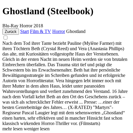
Ghostland (Steelbook)
Blu-Ray
Horror
2018
Start
Film & TV
Horror
Ghostland
Zurück
Nach dem Tod ihrer Tante bezieht Pauline (Mylène Farmer) mit
ihren Töchtern Beth (Crystal Reed) und Vera (Anastasia Phillips)
das alte, mit Kuriositäten vollgestopfte Haus der Verstorbenen.
Gleich in der ersten Nacht im neuen Heim werden sie von brutalen
Einbrechern überfallen. Das Trauma sitzt tief und prägt die
Schwestern bis ins Erwachsenenalter. Beth hat ihre persönliche
Bewältigungsstrategie im Schreiben gefunden und ist erfolgreiche
Autorin von Horrorliteratur. Vera hingegen lebt immer noch mit
ihrer Mutter in dem alten Haus, leidet unter paranoiden
Wahnvorstellungen und verliert zunehmend den Verstand. 16 Jahre
nach dem Vorfall kehrt Beth an den Ort des Geschehens zurück –
was sich als schrecklicher Fehler erweist ... Presse: …einer der
besten Genrebeiträge des Jahres… (X-RATED) "Martyrs"-
Regisseur Pascal Laugier legt mit dem sehenswerten „Ghostland“
einen harten, sehr effektiven und in mancher Hinsicht fast schon
klassisch wirkenden Horror-Thriller vor. (Filmstarts)
mehr lesen
weniger lesen