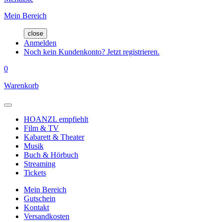
Mein Bereich
close
Anmelden
Noch kein Kundenkonto? Jetzt registrieren.
0
Warenkorb
HOANZL empfiehlt
Film & TV
Kabarett & Theater
Musik
Buch & Hörbuch
Streaming
Tickets
Mein Bereich
Gutschein
Kontakt
Versandkosten