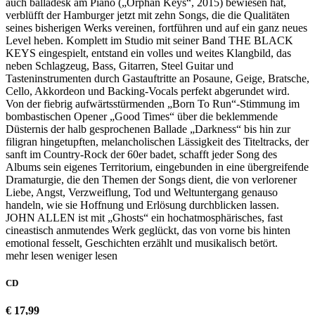
auch balladesk am Piano („Orphan Keys“, 2015) bewiesen hat,
verblüfft der Hamburger jetzt mit zehn Songs, die die Qualitäten
seines bisherigen Werks vereinen, fortführen und auf ein ganz neues
Level heben. Komplett im Studio mit seiner Band THE BLACK
KEYS eingespielt, entstand ein volles und weites Klangbild, das
neben Schlagzeug, Bass, Gitarren, Steel Guitar und
Tasteninstrumenten durch Gastauftritte an Posaune, Geige, Bratsche,
Cello, Akkordeon und Backing-Vocals perfekt abgerundet wird.
Von der fiebrig aufwärtsstürmenden „Born To Run“-Stimmung im
bombastischen Opener „Good Times“ über die beklemmende
Düsternis der halb gesprochenen Ballade „Darkness“ bis hin zur
filigran hingetupften, melancholischen Lässigkeit des Titeltracks, der
sanft im Country-Rock der 60er badet, schafft jeder Song des
Albums sein eigenes Territorium, eingebunden in eine übergreifende
Dramaturgie, die den Themen der Songs dient, die von verlorener
Liebe, Angst, Verzweiflung, Tod und Weltuntergang genauso
handeln, wie sie Hoffnung und Erlösung durchblicken lassen.
JOHN ALLEN ist mit „Ghosts“ ein hochatmosphärisches, fast
cineastisch anmutendes Werk geglückt, das von vorne bis hinten
emotional fesselt, Geschichten erzählt und musikalisch betört.
mehr lesen
weniger lesen
CD
€ 17,99