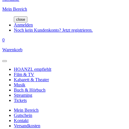
Mein Bereich
close
Anmelden
Noch kein Kundenkonto? Jetzt registrieren.
0
Warenkorb
HOANZL empfiehlt
Film & TV
Kabarett & Theater
Musik
Buch & Hörbuch
Streaming
Tickets
Mein Bereich
Gutschein
Kontakt
Versandkosten