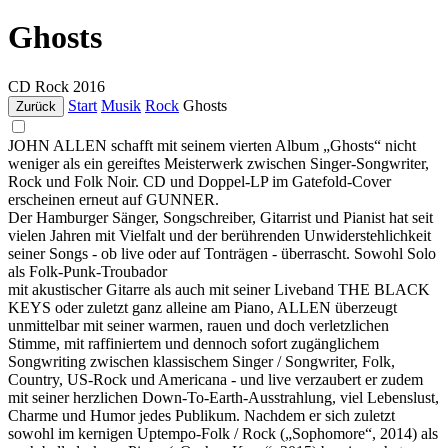
Ghosts
CD
Rock
2016
Start
Musik
Rock
Ghosts
Zurück
JOHN ALLEN schafft mit seinem vierten Album „Ghosts“ nicht
weniger als ein gereiftes Meisterwerk zwischen Singer-Songwriter,
Rock und Folk Noir. CD und Doppel-LP im Gatefold-Cover
erscheinen erneut auf GUNNER.
Der Hamburger Sänger, Songschreiber, Gitarrist und Pianist hat seit
vielen Jahren mit Vielfalt und der berührenden Unwiderstehlichkeit
seiner Songs - ob live oder auf Tonträgen - überrascht. Sowohl Solo
als Folk-Punk-Troubador
mit akustischer Gitarre als auch mit seiner Liveband THE BLACK
KEYS oder zuletzt ganz alleine am Piano, ALLEN überzeugt
unmittelbar mit seiner warmen, rauen und doch verletzlichen
Stimme, mit raffiniertem und dennoch sofort zugänglichem
Songwriting zwischen klassischem Singer / Songwriter, Folk,
Country, US-Rock und Americana - und live verzaubert er zudem
mit seiner herzlichen Down-To-Earth-Ausstrahlung, viel Lebenslust,
Charme und Humor jedes Publikum. Nachdem er sich zuletzt
sowohl im kernigen Uptempo-Folk / Rock („Sophomore“, 2014) als