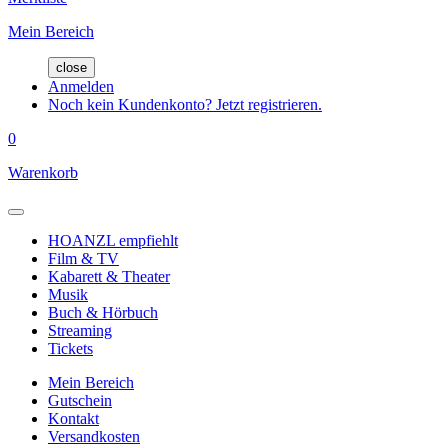
Mein Bereich
close
Anmelden
Noch kein Kundenkonto? Jetzt registrieren.
0
Warenkorb
HOANZL empfiehlt
Film & TV
Kabarett & Theater
Musik
Buch & Hörbuch
Streaming
Tickets
Mein Bereich
Gutschein
Kontakt
Versandkosten