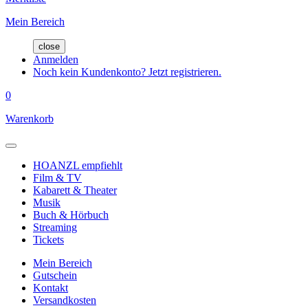
Mein Bereich
close
Anmelden
Noch kein Kundenkonto? Jetzt registrieren.
0
Warenkorb
HOANZL empfiehlt
Film & TV
Kabarett & Theater
Musik
Buch & Hörbuch
Streaming
Tickets
Mein Bereich
Gutschein
Kontakt
Versandkosten