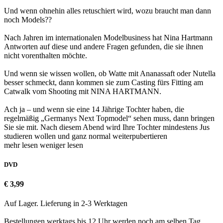
Und wenn ohnehin alles retuschiert wird, wozu braucht man dann
noch Models??
Nach Jahren im internationalen Modelbusiness hat Nina Hartmann
Antworten auf diese und andere Fragen gefunden, die sie ihnen
nicht vorenthalten möchte.
Und wenn sie wissen wollen, ob Watte mit Ananassaft oder Nutella
besser schmeckt, dann kommen sie zum Casting fürs Fitting am
Catwalk vom Shooting mit NINA HARTMANN.
Ach ja – und wenn sie eine 14 Jährige Tochter haben, die
regelmäßig „Germanys Next Topmodel“ sehen muss, dann bringen
Sie sie mit. Nach diesem Abend wird Ihre Tochter mindestens Jus
studieren wollen und ganz normal weiterpubertieren
mehr lesen
weniger lesen
DVD
€ 3,99
Auf Lager. Lieferung in 2-3 Werktagen
Bestellungen werktags bis 12 Uhr werden noch am selben Tag