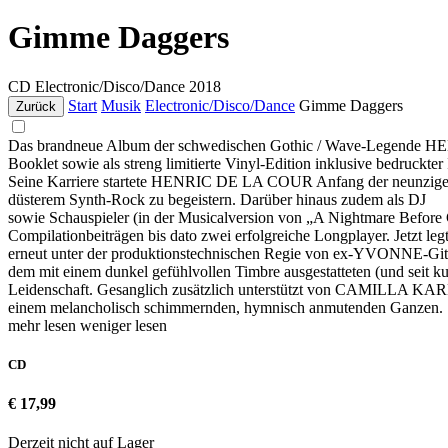
Gimme Daggers
CD
Electronic/Disco/Dance
2018
Start
Musik
Electronic/Disco/Dance
Gimme Daggers
Zurück
Das brandneue Album der schwedischen Gothic / Wave-Legende H
Booklet sowie als streng limitierte Vinyl-Edition inklusive bedruc
Seine Karriere startete HENRIC DE LA COUR Anfang der neunziger
düsterem Synth-Rock zu begeistern. Darüber hinaus zudem als DJ
sowie Schauspieler (in der Musicalversion von „A Nightmare Before Ch
Compilationbeiträgen bis dato zwei erfolgreiche Longplayer. Jetzt le
erneut unter der produktionstechnischen Regie von ex-YVONNE-Gitar
dem mit einem dunkel gefühlvollen Timbre ausgestatteten (und seit k
Leidenschaft. Gesanglich zusätzlich unterstützt von CAMILLA KARLS
einem melancholisch schimmernden, hymnisch anmutenden Ganzen.
mehr lesen
weniger lesen
CD
€ 17,99
Derzeit nicht auf Lager