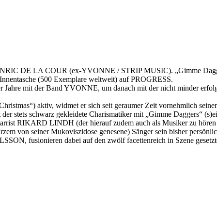
ENRIC DE LA COUR (ex-YVONNE / STRIP MUSIC). „Gimme Daggers“ e
kter Innentasche (500 Exemplare weltweit) auf PROGRESS.
 Jahre mit der Band YVONNE, um danach mit der nicht minder erfol
ristmas“) aktiv, widmet er sich seit geraumer Zeit vornehmlich seinen
gt der stets schwarz gekleidete Charismatiker mit „Gimme Daggers“ (s)
rist RIKARD LINDH (der hierauf zudem auch als Musiker zu hören ist
urzem von seiner Mukoviszidose genesene) Sänger sein bisher persönlic
SON, fusionieren dabei auf den zwölf facettenreich in Szene gesetz