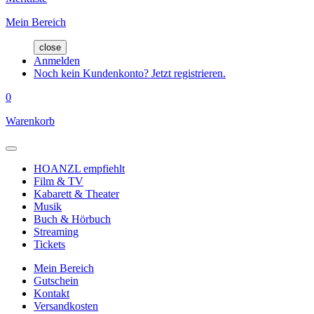
Mein Bereich
close
Anmelden
Noch kein Kundenkonto? Jetzt registrieren.
0
Warenkorb
HOANZL empfiehlt
Film & TV
Kabarett & Theater
Musik
Buch & Hörbuch
Streaming
Tickets
Mein Bereich
Gutschein
Kontakt
Versandkosten