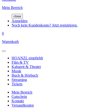
Mein Bereich
close
Anmelden
Noch kein Kundenkonto? Jetzt registrieren.
0
Warenkorb
HOANZL empfiehlt
Film & TV
Kabarett & Theater
Musik
Buch & Hörbuch
Streaming
Tickets
Mein Bereich
Gutschein
Kontakt
Versandkosten