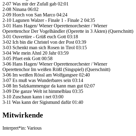
2-07 Was mir der Zufall gab 02:01
2-08 Ninana 06:02
2-09 Horch von San Marco 04:24
2-10 Lagunen Walzer - Finale 1 - Finale 2 04:35
3-01 Hans Hagen/ Wiener Operettenorchester / Wiener
Operettenchor Der Vogelhändler (Operette in 3 Akten) (Querschnitt)
3-01 Ouvertüre - Grüß euch Gott 03:18
3-02 Ich bin die Christel von der Post 03:39
3-03 Schenkt man sich Rosen in Tirol 03:15
3-04 Wie mein Ahnl 20 Jahr 03:59
3-05 Pfuet enk Gott 00:58
3-06 Hans Hagen/ Wiener Operettenorchester / Wiener
Operettenchor Im weißen Rößl (Singspiel) (Querschnitt)
3-06 Im weißen Rössl am Wolfgangsee 02:40
3-07 Es muß was Wunderbares sein 03:14
3-08 Im Salzkammengur da kann man gut 02:07
3-09 Die ganze Welt ist himmelblau 03:35
3-10 Zuschaun kann i net 03:00
3-11 Was kann der Sigismund dafür 01:40
Mitwirkende
Interpret*in:
Various