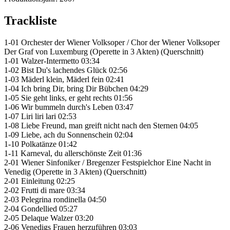
Trackliste
1-01 Orchester der Wiener Volksoper / Chor der Wiener Volksoper
Der Graf von Luxemburg (Operette in 3 Akten) (Querschnitt)
1-01 Walzer-Intermetto 03:34
1-02 Bist Du's lachendes Glück 02:56
1-03 Mäderl klein, Mäderl fein 02:41
1-04 Ich bring Dir, bring Dir Bübchen 04:29
1-05 Sie geht links, er geht rechts 01:56
1-06 Wir bummeln durch's Leben 03:47
1-07 Liri liri lari 02:53
1-08 Liebe Freund, man greift nicht nach den Sternen 04:05
1-09 Liebe, ach du Sonnenschein 02:04
1-10 Polkatänze 01:42
1-11 Karneval, du allerschönste Zeit 01:36
2-01 Wiener Sinfoniker / Bregenzer Festspielchor Eine Nacht in
Venedig (Operette in 3 Akten) (Querschnitt)
2-01 Einleitung 02:25
2-02 Frutti di mare 03:34
2-03 Pelegrina rondinella 04:50
2-04 Gondellied 05:27
2-05 Delaque Walzer 03:20
2-06 Venedigs Frauen herzuführen 03:03