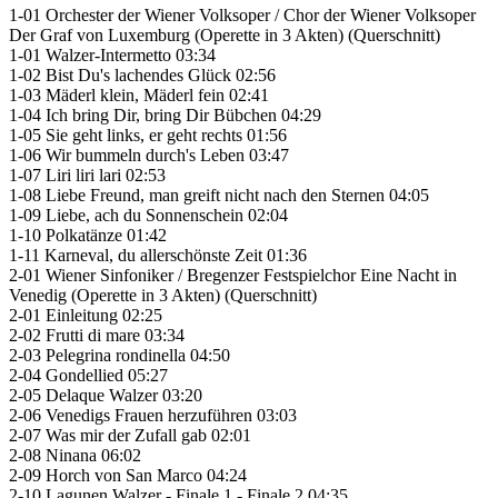
1-01 Orchester der Wiener Volksoper / Chor der Wiener Volksoper
Der Graf von Luxemburg (Operette in 3 Akten) (Querschnitt)
1-01 Walzer-Intermetto 03:34
1-02 Bist Du's lachendes Glück 02:56
1-03 Mäderl klein, Mäderl fein 02:41
1-04 Ich bring Dir, bring Dir Bübchen 04:29
1-05 Sie geht links, er geht rechts 01:56
1-06 Wir bummeln durch's Leben 03:47
1-07 Liri liri lari 02:53
1-08 Liebe Freund, man greift nicht nach den Sternen 04:05
1-09 Liebe, ach du Sonnenschein 02:04
1-10 Polkatänze 01:42
1-11 Karneval, du allerschönste Zeit 01:36
2-01 Wiener Sinfoniker / Bregenzer Festspielchor Eine Nacht in
Venedig (Operette in 3 Akten) (Querschnitt)
2-01 Einleitung 02:25
2-02 Frutti di mare 03:34
2-03 Pelegrina rondinella 04:50
2-04 Gondellied 05:27
2-05 Delaque Walzer 03:20
2-06 Venedigs Frauen herzuführen 03:03
2-07 Was mir der Zufall gab 02:01
2-08 Ninana 06:02
2-09 Horch von San Marco 04:24
2-10 Lagunen Walzer - Finale 1 - Finale 2 04:35