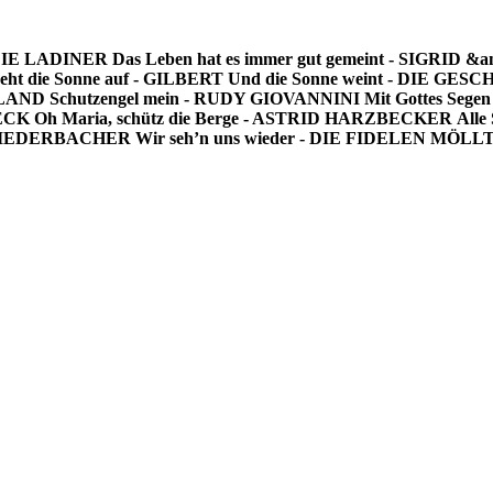
- DIE LADINER
Das Leben hat es immer gut gemeint - SIGRID
eht die Sonne auf - GILBERT
Und die Sonne weint - DIE G
ILAND
Schutzengel mein - RUDY GIOVANNINI
Mit Gottes Seg
HECK
Oh Maria, schütz die Berge - ASTRID HARZBECKER
Alle
R NIEDERBACHER
Wir seh’n uns wieder - DIE FIDELEN MÖL