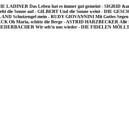
- DIE LADINER
Das Leben hat es immer gut gemeint - SIGRID
eht die Sonne auf - GILBERT
Und die Sonne weint - DIE G
ILAND
Schutzengel mein - RUDY GIOVANNINI
Mit Gottes Seg
HECK
Oh Maria, schütz die Berge - ASTRID HARZBECKER
Alle
R NIEDERBACHER
Wir seh’n uns wieder - DIE FIDELEN MÖL