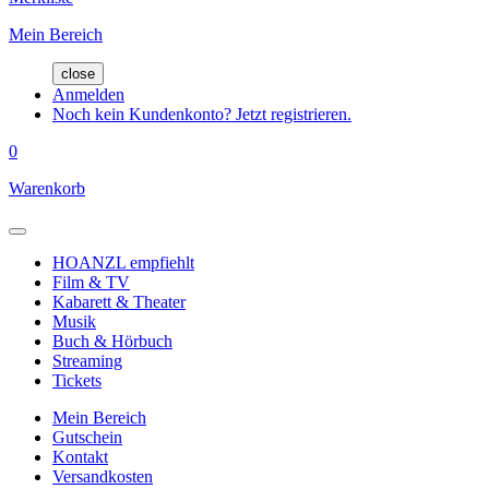
Mein Bereich
close
Anmelden
Noch kein Kundenkonto? Jetzt registrieren.
0
Warenkorb
HOANZL empfiehlt
Film & TV
Kabarett & Theater
Musik
Buch & Hörbuch
Streaming
Tickets
Mein Bereich
Gutschein
Kontakt
Versandkosten