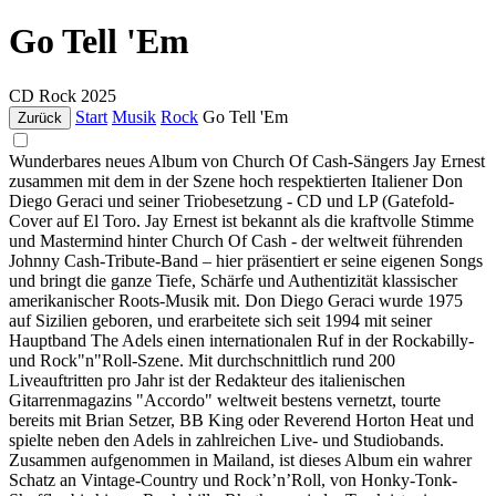
Go Tell 'Em
CD
Rock
2025
Start
Musik
Rock
Go Tell 'Em
Zurück
Wunderbares neues Album von Church Of Cash-Sängers Jay Ernest
zusammen mit dem in der Szene hoch respektierten Italiener Don
Diego Geraci und seiner Triobesetzung - CD und LP (Gatefold-
Cover auf El Toro. Jay Ernest ist bekannt als die kraftvolle Stimme
und Mastermind hinter Church Of Cash - der weltweit führenden
Johnny Cash-Tribute-Band – hier präsentiert er seine eigenen Songs
und bringt die ganze Tiefe, Schärfe und Authentizität klassischer
amerikanischer Roots-Musik mit. Don Diego Geraci wurde 1975
auf Sizilien geboren, und erarbeitete sich seit 1994 mit seiner
Hauptband The Adels einen internationalen Ruf in der Rockabilly-
und Rock"n"Roll-Szene. Mit durchschnittlich rund 200
Liveauftritten pro Jahr ist der Redakteur des italienischen
Gitarrenmagazins "Accordo" weltweit bestens vernetzt, tourte
bereits mit Brian Setzer, BB King oder Reverend Horton Heat und
spielte neben den Adels in zahlreichen Live- und Studiobands.
Zusammen aufgenommen in Mailand, ist dieses Album ein wahrer
Schatz an Vintage-Country und Rock’n’Roll, von Honky-Tonk-