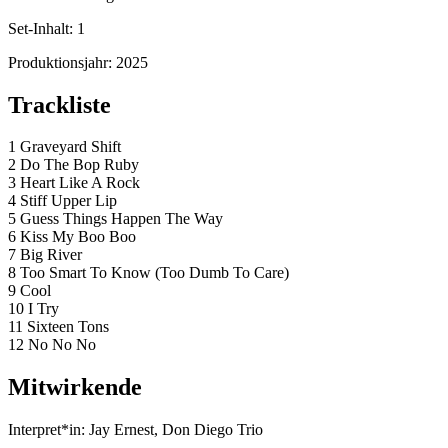
Set-Inhalt:
1
Produktionsjahr:
2025
Trackliste
1 Graveyard Shift
2 Do The Bop Ruby
3 Heart Like A Rock
4 Stiff Upper Lip
5 Guess Things Happen The Way
6 Kiss My Boo Boo
7 Big River
8 Too Smart To Know (Too Dumb To Care)
9 Cool
10 I Try
11 Sixteen Tons
12 No No No
Mitwirkende
Interpret*in:
Jay Ernest, Don Diego Trio