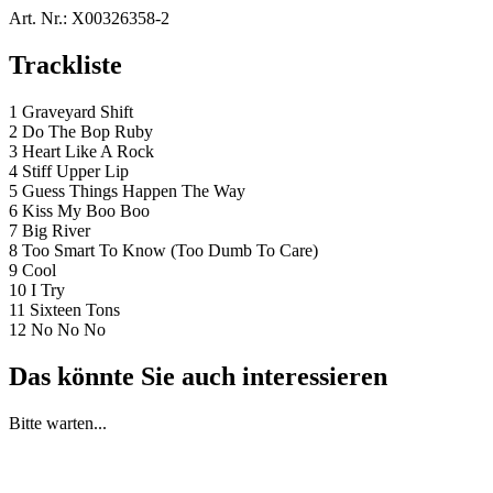
Art. Nr.:
X00326358-2
Trackliste
1 Graveyard Shift
2 Do The Bop Ruby
3 Heart Like A Rock
4 Stiff Upper Lip
5 Guess Things Happen The Way
6 Kiss My Boo Boo
7 Big River
8 Too Smart To Know (Too Dumb To Care)
9 Cool
10 I Try
11 Sixteen Tons
12 No No No
Das könnte Sie auch interessieren
Bitte warten...