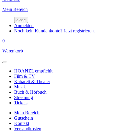
Mein Bereich
close
Anmelden
Noch kein Kundenkonto? Jetzt registrieren.
0
Warenkorb
HOANZL empfiehlt
Film & TV
Kabarett & Theater
Musik
Buch & Hörbuch
Streaming
Tickets
Mein Bereich
Gutschein
Kontakt
Versandkosten