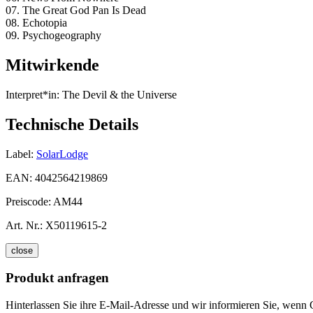
07. The Great God Pan Is Dead
08. Echotopia
09. Psychogeography
Mitwirkende
Interpret*in:
The Devil & the Universe
Technische Details
Label:
SolarLodge
EAN:
4042564219869
Preiscode:
AM44
Art. Nr.:
X50119615-2
close
Produkt anfragen
Hinterlassen Sie ihre E-Mail-Adresse und wir informieren Sie, wenn G