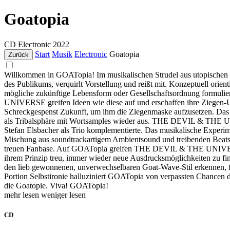
Goatopia
CD
Electronic
2022
Start
Musik
Electronic
Goatopia
Zurück
Willkommen in GOATopia! Im musikalischen Strudel aus utopisch
des Publikums, verquirlt Vorstellung und reißt mit. Konzeptuell ori
mögliche zukünftige Lebensform oder Gesellschaftsordnung formulie
UNIVERSE greifen Ideen wie diese auf und erschaffen ihre Ziegen-Uto
Schreckgespenst Zukunft, um ihm die Ziegenmaske aufzusetzen. Das E
als Tribalsphäre mit Wortsamples wieder aus. THE DEVIL & THE UNI
Stefan Elsbacher als Trio komplementierte. Das musikalische Experi
Mischung aus soundtrackartigem Ambientsound und treibenden Beats, m
treuen Fanbase. Auf GOATopia greifen THE DEVIL & THE UNIVERSE 
ihrem Prinzip treu, immer wieder neue Ausdrucksmöglichkeiten zu fi
den lieb gewonnenen, unverwechselbaren Goat-Wave-Stil erkenne
Portion Selbstironie halluziniert GOATopia von verpassten Chancen d
die Goatopie. Viva! GOATopia!
mehr lesen
weniger lesen
CD