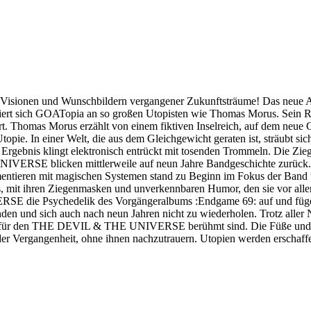
en Visionen und Wunschbildern vergangener Zukunftsträume! Das n
entiert sich GOATopia an so großen Utopisten wie Thomas Morus. Sein 
rt. Thomas Morus erzählt von einem fiktiven Inselreich, auf dem ne
pie. In einer Welt, die aus dem Gleichgewicht geraten ist, sträubt s
rgebnis klingt elektronisch entrückt mit tosenden Trommeln. Die Zieg
VERSE blicken mittlerweile auf neun Jahre Bandgeschichte zurück. 
mentieren mit magischen Systemen stand zu Beginn im Fokus der Band u
it ihren Ziegenmasken und unverkennbaren Humor, den sie vor allem in
die Psychedelik des Vorgängeralbums :Endgame 69: auf und fügen i
nden und sich auch nach neun Jahren nicht zu wiederholen. Trotz all
n, für den THE DEVIL & THE UNIVERSE berühmt sind. Die Füße und 
er Vergangenheit, ohne ihnen nachzutrauern. Utopien werden erschaffen,