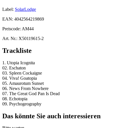
Label:
SolarLodge
EAN:
4042564219869
Preiscode:
AM44
Art. Nr.:
X50119615-2
Trackliste
1. Utopia Icognita
02. Eschaton
03. Spleen Cockaigne
04. Viva! Goatopia
05. Amaurotum Sunset
06. News From Nowhere
07. The Great God Pan Is Dead
08. Echotopia
09. Psychogeography
Das könnte Sie auch interessieren
Bitte warten...