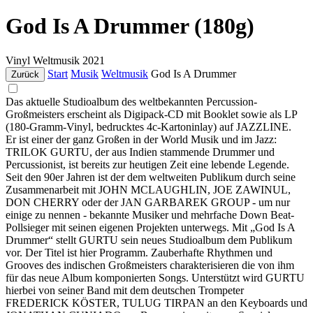
God Is A Drummer (180g)
Vinyl
Weltmusik
2021
Start
Musik
Weltmusik
God Is A Drummer
Zurück
Das aktuelle Studioalbum des weltbekannten Percussion-
Großmeisters erscheint als Digipack-CD mit Booklet sowie als LP
(180-Gramm-Vinyl, bedrucktes 4c-Kartoninlay) auf JAZZLINE.
Er ist einer der ganz Großen in der World Musik und im Jazz:
TRILOK GURTU, der aus Indien stammende Drummer und
Percussionist, ist bereits zur heutigen Zeit eine lebende Legende.
Seit den 90er Jahren ist der dem weltweiten Publikum durch seine
Zusammenarbeit mit JOHN MCLAUGHLIN, JOE ZAWINUL,
DON CHERRY oder der JAN GARBAREK GROUP - um nur
einige zu nennen - bekannte Musiker und mehrfache Down Beat-
Pollsieger mit seinen eigenen Projekten unterwegs. Mit „God Is A
Drummer“ stellt GURTU sein neues Studioalbum dem Publikum
vor. Der Titel ist hier Programm. Zauberhafte Rhythmen und
Grooves des indischen Großmeisters charakterisieren die von ihm
für das neue Album komponierten Songs. Unterstützt wird GURTU
hierbei von seiner Band mit dem deutschen Trompeter
FREDERICK KÖSTER, TULUG TIRPAN an den Keyboards und