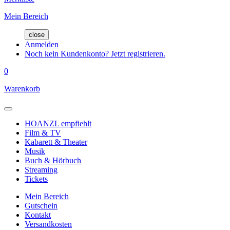
Mein Bereich
close
Anmelden
Noch kein Kundenkonto? Jetzt registrieren.
0
Warenkorb
HOANZL empfiehlt
Film & TV
Kabarett & Theater
Musik
Buch & Hörbuch
Streaming
Tickets
Mein Bereich
Gutschein
Kontakt
Versandkosten