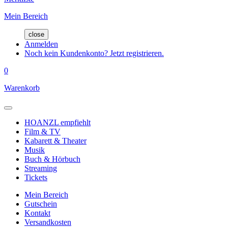
Mein Bereich
close
Anmelden
Noch kein Kundenkonto? Jetzt registrieren.
0
Warenkorb
HOANZL empfiehlt
Film & TV
Kabarett & Theater
Musik
Buch & Hörbuch
Streaming
Tickets
Mein Bereich
Gutschein
Kontakt
Versandkosten