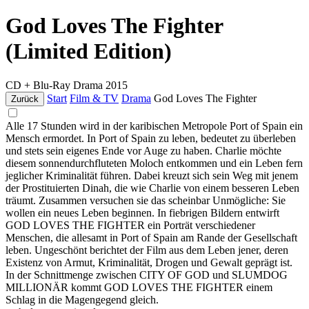
God Loves The Fighter
(Limited Edition)
CD + Blu-Ray
Drama
2015
Start
Film & TV
Drama
God Loves The Fighter
Zurück
Alle 17 Stunden wird in der karibischen Metropole Port of Spain ein
Mensch ermordet. In Port of Spain zu leben, bedeutet zu überleben
und stets sein eigenes Ende vor Auge zu haben. Charlie möchte
diesem sonnendurchfluteten Moloch entkommen und ein Leben fern
jeglicher Kriminalität führen. Dabei kreuzt sich sein Weg mit jenem
der Prostituierten Dinah, die wie Charlie von einem besseren Leben
träumt. Zusammen versuchen sie das scheinbar Unmögliche: Sie
wollen ein neues Leben beginnen. In fiebrigen Bildern entwirft
GOD LOVES THE FIGHTER ein Porträt verschiedener
Menschen, die allesamt in Port of Spain am Rande der Gesellschaft
leben. Ungeschönt berichtet der Film aus dem Leben jener, deren
Existenz von Armut, Kriminalität, Drogen und Gewalt geprägt ist.
In der Schnittmenge zwischen CITY OF GOD und SLUMDOG
MILLIONÄR kommt GOD LOVES THE FIGHTER einem
Schlag in die Magengegend gleich.