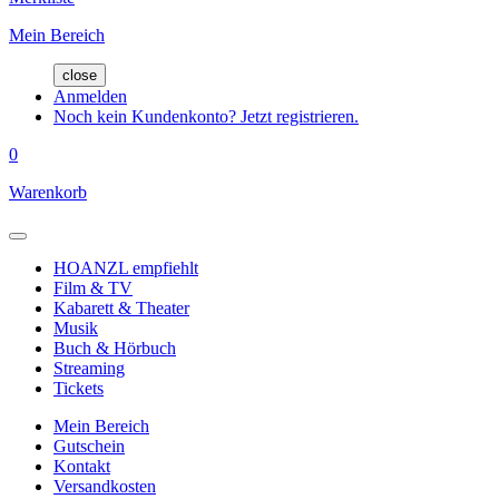
Mein Bereich
close
Anmelden
Noch kein Kundenkonto? Jetzt registrieren.
0
Warenkorb
HOANZL empfiehlt
Film & TV
Kabarett & Theater
Musik
Buch & Hörbuch
Streaming
Tickets
Mein Bereich
Gutschein
Kontakt
Versandkosten