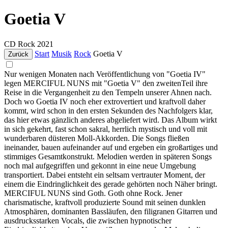
Goetia V
CD
Rock
2021
Start
Musik
Rock
Goetia V
Zurück
Nur wenigen Monaten nach Veröffentlichung von "Goetia IV"
legen MERCIFUL NUNS mit "Goetia V" den zweitenTeil ihre
Reise in die Vergangenheit zu den Tempeln unserer Ahnen nach.
Doch wo Goetia IV noch eher extrovertiert und kraftvoll daher
kommt, wird schon in den ersten Sekunden des Nachfolgers klar,
das hier etwas gänzlich anderes abgeliefert wird. Das Album wirkt
in sich gekehrt, fast schon sakral, herrlich mystisch und voll mit
wunderbaren düsteren Moll-Akkorden. Die Songs fließen
ineinander, bauen aufeinander auf und ergeben ein großartiges und
stimmiges Gesamtkonstrukt. Melodien werden in späteren Songs
noch mal aufgegriffen und gekonnt in eine neue Umgebung
transportiert. Dabei entsteht ein seltsam vertrauter Moment, der
einem die Eindringlichkeit des gerade gehörten noch Näher bringt.
MERCIFUL NUNS sind Goth. Goth ohne Rock. Jener
charismatische, kraftvoll produzierte Sound mit seinen dunklen
Atmosphären, dominanten Bassläufen, den filigranen Gitarren und
ausdrucksstarken Vocals, die zwischen hypnotischer