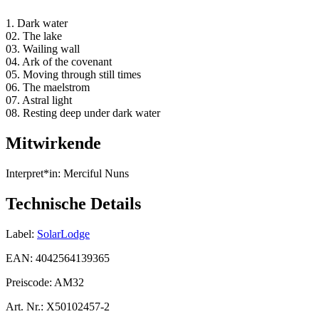
1. Dark water
02. The lake
03. Wailing wall
04. Ark of the covenant
05. Moving through still times
06. The maelstrom
07. Astral light
08. Resting deep under dark water
Mitwirkende
Interpret*in:
Merciful Nuns
Technische Details
Label:
SolarLodge
EAN:
4042564139365
Preiscode:
AM32
Art. Nr.:
X50102457-2