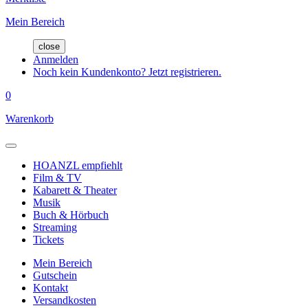
Mein Bereich
close
Anmelden
Noch kein Kundenkonto? Jetzt registrieren.
0
Warenkorb
HOANZL empfiehlt
Film & TV
Kabarett & Theater
Musik
Buch & Hörbuch
Streaming
Tickets
Mein Bereich
Gutschein
Kontakt
Versandkosten