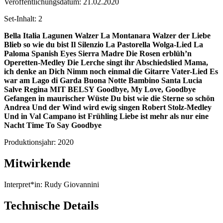
Veröffentlichungsdatum:
21.02.2020
Set-Inhalt:
2
Bella Italia
Lagunen Walzer
La Montanara
Walzer der Liebe
Blieb so wie du bist
Il Silenzio
La Pastorella
Wolga-Lied
La
Paloma
Spanish Eyes
Sierra Madre
Die Rosen erblüh’n
Operetten-Medley
Die Lerche singt ihr Abschiedslied
Mama,
ich denke an Dich
Nimm noch einmal die Gitarre
Vater-Lied
Es
war am Lago di Garda
Buona Notte Bambino
Santa Lucia
Salve Regina MIT BELSY
Goodbye, My Love, Goodbye
Gefangen in maurischer Wüste
Du bist wie die Sterne so schön
Andrea
Und der Wind wird ewig singen
Robert Stolz-Medley
Und in Val Campano ist Frühling
Liebe ist mehr als nur eine
Nacht
Time To Say Goodbye
Produktionsjahr:
2020
Mitwirkende
Interpret*in:
Rudy Giovannini
Technische Details