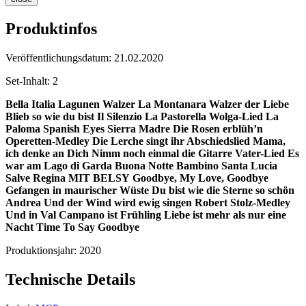
Produktinfos
Veröffentlichungsdatum:
21.02.2020
Set-Inhalt:
2
Bella Italia
Lagunen Walzer
La Montanara
Walzer der Liebe
Blieb so wie du bist
Il Silenzio
La Pastorella
Wolga-Lied
La
Paloma
Spanish Eyes
Sierra Madre
Die Rosen erblüh’n
Operetten-Medley
Die Lerche singt ihr Abschiedslied
Mama,
ich denke an Dich
Nimm noch einmal die Gitarre
Vater-Lied
Es
war am Lago di Garda
Buona Notte Bambino
Santa Lucia
Salve Regina MIT BELSY
Goodbye, My Love, Goodbye
Gefangen in maurischer Wüste
Du bist wie die Sterne so schön
Andrea
Und der Wind wird ewig singen
Robert Stolz-Medley
Und in Val Campano ist Frühling
Liebe ist mehr als nur eine
Nacht
Time To Say Goodbye
Produktionsjahr:
2020
Technische Details