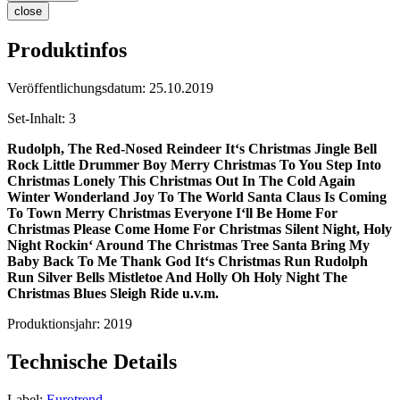
close
Produktinfos
Veröffentlichungsdatum:
25.10.2019
Set-Inhalt:
3
Rudolph, The Red-Nosed Reindeer
It‘s Christmas
Jingle Bell
Rock
Little Drummer Boy
Merry Christmas To You
Step Into
Christmas
Lonely This Christmas
Out In The Cold Again
Winter Wonderland
Joy To The World
Santa Claus Is Coming
To Town
Merry Christmas Everyone
I‘ll Be Home For
Christmas
Please Come Home For Christmas
Silent Night, Holy
Night
Rockin‘ Around The Christmas Tree
Santa Bring My
Baby Back To Me
Thank God It‘s Christmas
Run Rudolph
Run
Silver Bells
Mistletoe And Holly
Oh Holy Night
The
Christmas Blues
Sleigh Ride
u.v.m.
Produktionsjahr:
2019
Technische Details
Label:
Eurotrend