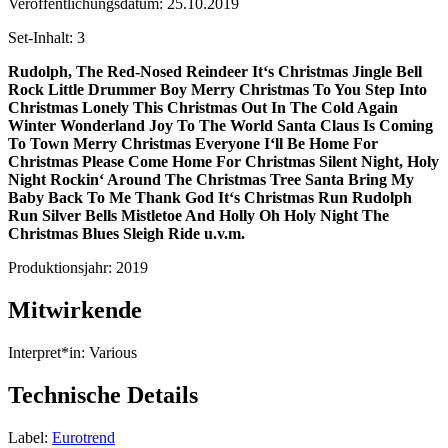
Veröffentlichungsdatum:
25.10.2019
Set-Inhalt:
3
Rudolph, The Red-Nosed Reindeer
It‘s Christmas
Jingle Bell
Rock
Little Drummer Boy
Merry Christmas To You
Step Into
Christmas
Lonely This Christmas
Out In The Cold Again
Winter Wonderland
Joy To The World
Santa Claus Is Coming
To Town
Merry Christmas Everyone
I‘ll Be Home For
Christmas
Please Come Home For Christmas
Silent Night, Holy
Night
Rockin‘ Around The Christmas Tree
Santa Bring My
Baby Back To Me
Thank God It‘s Christmas
Run Rudolph
Run
Silver Bells
Mistletoe And Holly
Oh Holy Night
The
Christmas Blues
Sleigh Ride
u.v.m.
Produktionsjahr:
2019
Mitwirkende
Interpret*in:
Various
Technische Details
Label:
Eurotrend