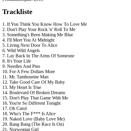
Trackliste
1. If You Think You Know How To Love Me
2. Don't Play Your Rock 'n' Roll To Me
3. Something's Been Making Me Blue
4. I'll Meet You At Midnight
5. Living Next Door To Alice
6. Wild Wild Angels
7. Lay Back In The Arms Of Someone
8. It's Your Life
9. Needles And Pins
10. For A Few Dollars More
11. Mr. Tambourine Man
12. Take Good Care Of My Baby
13. My Heart Is True
14. Boulevard Of Broken Dreams
15. Don't Play That Game With Me
16. You're So Different Tonight
17. Oh Carol
18. Who's The F*** Is Alice
19. Naked Love (Baby Love Me)
20. Bang Bang (The Race Is On)
21. Norwegian Girl