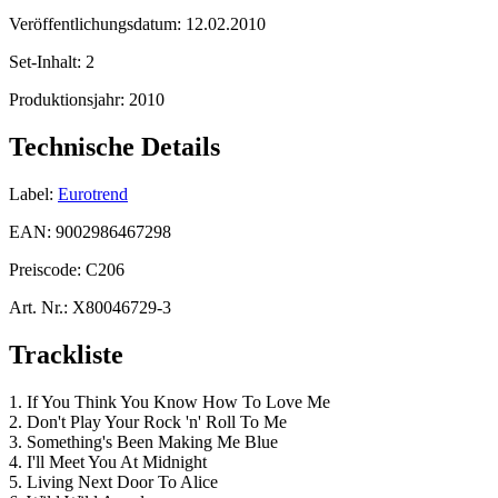
Veröffentlichungsdatum:
12.02.2010
Set-Inhalt:
2
Produktionsjahr:
2010
Technische Details
Label:
Eurotrend
EAN:
9002986467298
Preiscode:
C206
Art. Nr.:
X80046729-3
Trackliste
1. If You Think You Know How To Love Me
2. Don't Play Your Rock 'n' Roll To Me
3. Something's Been Making Me Blue
4. I'll Meet You At Midnight
5. Living Next Door To Alice