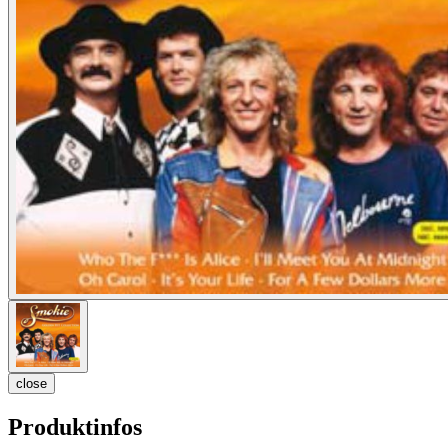
close
Produktinfos