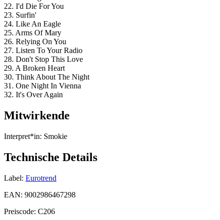
22. I'd Die For You
23. Surfin'
24. Like An Eagle
25. Arms Of Mary
26. Relying On You
27. Listen To Your Radio
28. Don't Stop This Love
29. A Broken Heart
30. Think About The Night
31. One Night In Vienna
32. It's Over Again
Mitwirkende
Interpret*in:
Smokie
Technische Details
Label:
Eurotrend
EAN:
9002986467298
Preiscode:
C206