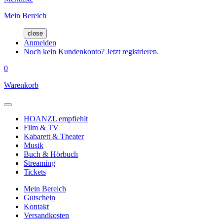
Mein Bereich
close
Anmelden
Noch kein Kundenkonto? Jetzt registrieren.
0
Warenkorb
HOANZL empfiehlt
Film & TV
Kabarett & Theater
Musik
Buch & Hörbuch
Streaming
Tickets
Mein Bereich
Gutschein
Kontakt
Versandkosten