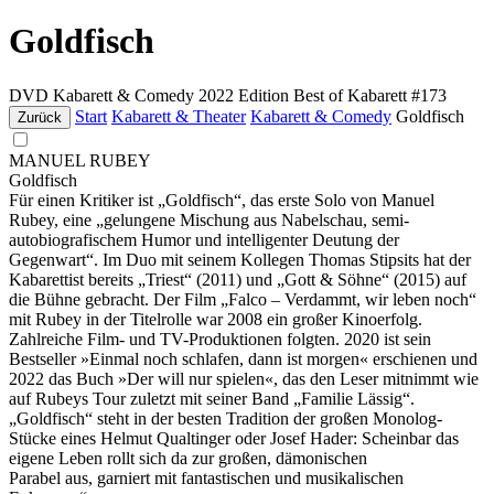
Goldfisch
DVD
Kabarett & Comedy
2022
Edition Best of Kabarett #173
Start
Kabarett & Theater
Kabarett & Comedy
Goldfisch
Zurück
MANUEL RUBEY
Goldfisch
Für einen Kritiker ist „Goldfisch“, das erste Solo von Manuel
Rubey, eine „gelungene Mischung aus Nabelschau, semi-
autobiografischem Humor und intelligenter Deutung der
Gegenwart“. Im Duo mit seinem Kollegen Thomas Stipsits hat der
Kabarettist bereits „Triest“ (2011) und „Gott & Söhne“ (2015) auf
die Bühne gebracht. Der Film „Falco – Verdammt, wir leben noch“
mit Rubey in der Titelrolle war 2008 ein großer Kinoerfolg.
Zahlreiche Film- und TV-Produktionen folgten. 2020 ist sein
Bestseller »Einmal noch schlafen, dann ist morgen« erschienen und
2022 das Buch »Der will nur spielen«, das den Leser mitnimmt wie
auf Rubeys Tour zuletzt mit seiner Band „Familie Lässig“.
„Goldfisch“ steht in der besten Tradition der großen Monolog-
Stücke eines Helmut Qualtinger oder Josef Hader: Scheinbar das
eigene Leben rollt sich da zur großen, dämonischen
Parabel aus, garniert mit fantastischen und musikalischen