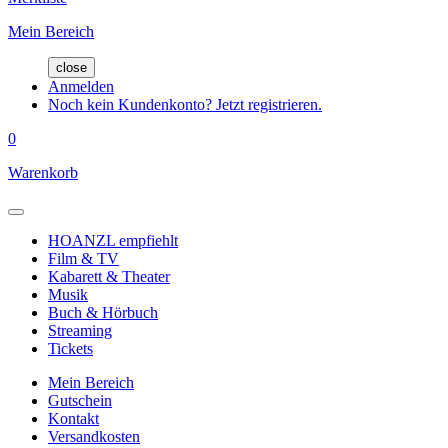
Mein Bereich
close
Anmelden
Noch kein Kundenkonto? Jetzt registrieren.
0
Warenkorb
HOANZL empfiehlt
Film & TV
Kabarett & Theater
Musik
Buch & Hörbuch
Streaming
Tickets
Mein Bereich
Gutschein
Kontakt
Versandkosten