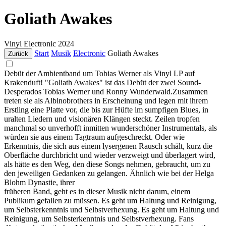
Goliath Awakes
Vinyl
Electronic
2024
Start
Musik
Electronic
Goliath Awakes
Zurück
Debüt der Ambientband um Tobias Werner als Vinyl LP auf
Krakenduft! "Goliath Awakes" ist das Debüt der zwei Sound-
Desperados Tobias Werner und Ronny Wunderwald.Zusammen
treten sie als Albinobrothers in Erscheinung und legen mit ihrem
Erstling eine Platte vor, die bis zur Hüfte im sumpfigen Blues, in
uralten Liedern und visionären Klängen steckt. Zeilen tropfen
manchmal so unverhofft inmitten wunderschöner Instrumentals, als
würden sie aus einem Tagtraum aufgeschreckt. Oder wie
Erkenntnis, die sich aus einem lysergenen Rausch schält, kurz die
Oberfläche durchbricht und wieder verzweigt und überlagert wird,
als hätte es den Weg, den diese Songs nehmen, gebraucht, um zu
den jeweiligen Gedanken zu gelangen. Ähnlich wie bei der Helga
Blohm Dynastie, ihrer
früheren Band, geht es in dieser Musik nicht darum, einem
Publikum gefallen zu müssen. Es geht um Haltung und Reinigung,
um Selbsterkenntnis und Selbstverhexung. Es geht um Haltung und
Reinigung, um Selbsterkenntnis und Selbstverhexung. Fans