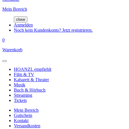
Mein Bereich
close
Anmelden
Noch kein Kundenkonto? Jetzt registrieren.
0
Warenkorb
HOANZL empfiehlt
Film & TV
Kabarett & Theater
Musik
Buch & Hörbuch
Streaming
Tickets
Mein Bereich
Gutschein
Kontakt
Versandkosten