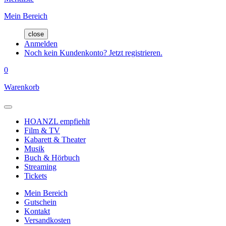
Mein Bereich
close
Anmelden
Noch kein Kundenkonto? Jetzt registrieren.
0
Warenkorb
HOANZL empfiehlt
Film & TV
Kabarett & Theater
Musik
Buch & Hörbuch
Streaming
Tickets
Mein Bereich
Gutschein
Kontakt
Versandkosten