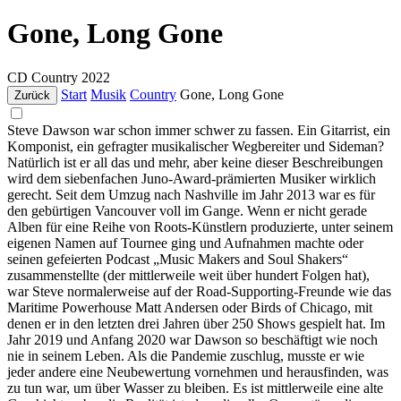
Gone, Long Gone
CD
Country
2022
Start
Musik
Country
Gone, Long Gone
Zurück
Steve Dawson war schon immer schwer zu fassen. Ein Gitarrist, ein
Komponist, ein gefragter musikalischer Wegbereiter und Sideman?
Natürlich ist er all das und mehr, aber keine dieser Beschreibungen
wird dem siebenfachen Juno-Award-prämierten Musiker wirklich
gerecht. Seit dem Umzug nach Nashville im Jahr 2013 war es für
den gebürtigen Vancouver voll im Gange. Wenn er nicht gerade
Alben für eine Reihe von Roots-Künstlern produzierte, unter seinem
eigenen Namen auf Tournee ging und Aufnahmen machte oder
seinen gefeierten Podcast „Music Makers and Soul Shakers“
zusammenstellte (der mittlerweile weit über hundert Folgen hat),
war Steve normalerweise auf der Road-Supporting-Freunde wie das
Maritime Powerhouse Matt Andersen oder Birds of Chicago, mit
denen er in den letzten drei Jahren über 250 Shows gespielt hat. Im
Jahr 2019 und Anfang 2020 war Dawson so beschäftigt wie noch
nie in seinem Leben. Als die Pandemie zuschlug, musste er wie
jeder andere eine Neubewertung vornehmen und herausfinden, was
zu tun war, um über Wasser zu bleiben. Es ist mittlerweile eine alte