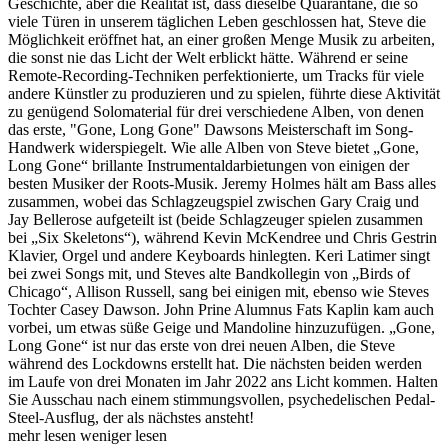
Geschichte, aber die Realität ist, dass dieselbe Quarantäne, die so
viele Türen in unserem täglichen Leben geschlossen hat, Steve die
Möglichkeit eröffnet hat, an einer großen Menge Musik zu arbeiten,
die sonst nie das Licht der Welt erblickt hätte. Während er seine
Remote-Recording-Techniken perfektionierte, um Tracks für viele
andere Künstler zu produzieren und zu spielen, führte diese Aktivität
zu genügend Solomaterial für drei verschiedene Alben, von denen
das erste, "Gone, Long Gone" Dawsons Meisterschaft im Song-
Handwerk widerspiegelt. Wie alle Alben von Steve bietet „Gone,
Long Gone“ brillante Instrumentaldarbietungen von einigen der
besten Musiker der Roots-Musik. Jeremy Holmes hält am Bass alles
zusammen, wobei das Schlagzeugspiel zwischen Gary Craig und
Jay Bellerose aufgeteilt ist (beide Schlagzeuger spielen zusammen
bei „Six Skeletons“), während Kevin McKendree und Chris Gestrin
Klavier, Orgel und andere Keyboards hinlegten. Keri Latimer singt
bei zwei Songs mit, und Steves alte Bandkollegin von „Birds of
Chicago“, Allison Russell, sang bei einigen mit, ebenso wie Steves
Tochter Casey Dawson. John Prine Alumnus Fats Kaplin kam auch
vorbei, um etwas süße Geige und Mandoline hinzuzufügen. „Gone,
Long Gone“ ist nur das erste von drei neuen Alben, die Steve
während des Lockdowns erstellt hat. Die nächsten beiden werden
im Laufe von drei Monaten im Jahr 2022 ans Licht kommen. Halten
Sie Ausschau nach einem stimmungsvollen, psychedelischen Pedal-
Steel-Ausflug, der als nächstes ansteht!
mehr lesen
weniger lesen