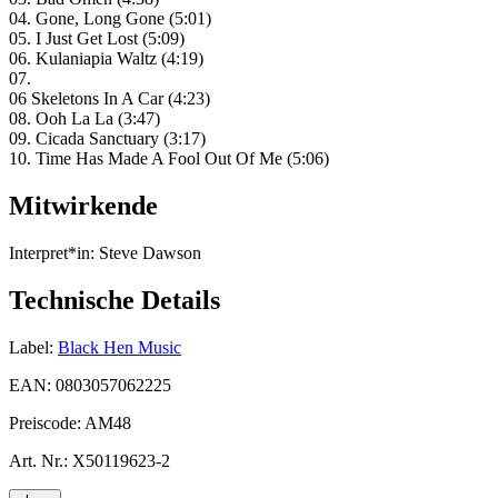
04. Gone, Long Gone (5:01)
05. I Just Get Lost (5:09)
06. Kulaniapia Waltz (4:19)
07.
06 Skeletons In A Car (4:23)
08. Ooh La La (3:47)
09. Cicada Sanctuary (3:17)
10. Time Has Made A Fool Out Of Me (5:06)
Mitwirkende
Interpret*in:
Steve Dawson
Technische Details
Label:
Black Hen Music
EAN:
0803057062225
Preiscode:
AM48
Art. Nr.:
X50119623-2