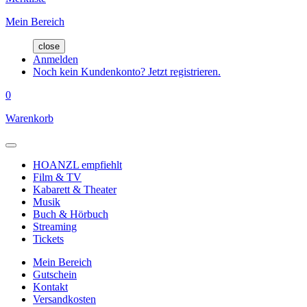
Mein Bereich
close
Anmelden
Noch kein Kundenkonto? Jetzt registrieren.
0
Warenkorb
HOANZL empfiehlt
Film & TV
Kabarett & Theater
Musik
Buch & Hörbuch
Streaming
Tickets
Mein Bereich
Gutschein
Kontakt
Versandkosten