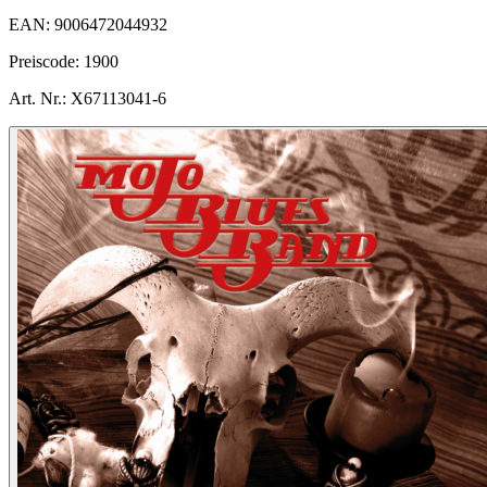
EAN:
9006472044932
Preiscode:
1900
Art. Nr.:
X67113041-6