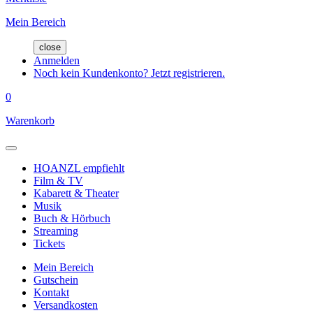
Mein Bereich
close
Anmelden
Noch kein Kundenkonto? Jetzt registrieren.
0
Warenkorb
HOANZL empfiehlt
Film & TV
Kabarett & Theater
Musik
Buch & Hörbuch
Streaming
Tickets
Mein Bereich
Gutschein
Kontakt
Versandkosten