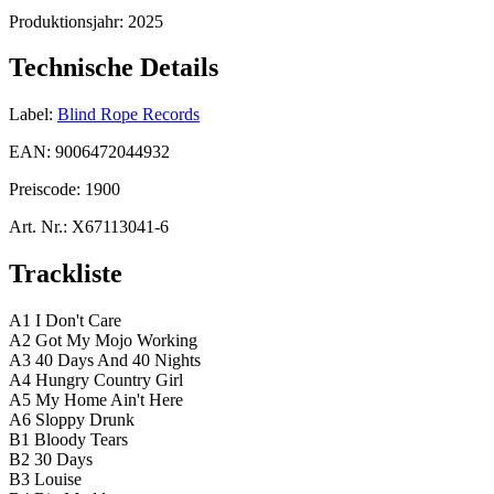
Produktionsjahr:
2025
Technische Details
Label:
Blind Rope Records
EAN:
9006472044932
Preiscode:
1900
Art. Nr.:
X67113041-6
Trackliste
A1 I Don't Care
A2 Got My Mojo Working
A3 40 Days And 40 Nights
A4 Hungry Country Girl
A5 My Home Ain't Here
A6 Sloppy Drunk
B1 Bloody Tears
B2 30 Days
B3 Louise