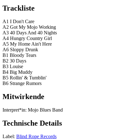
Trackliste
A1 I Don't Care
A2 Got My Mojo Working
A3 40 Days And 40 Nights
A4 Hungry Country Girl
A5 My Home Ain't Here
A6 Sloppy Drunk
B1 Bloody Tears
B2 30 Days
B3 Louise
B4 Big Muddy
B5 Rollin' & Tumblin'
B6 Strange Rumors
Mitwirkende
Interpret*in:
Mojo Blues Band
Technische Details
Label:
Blind Rope Records