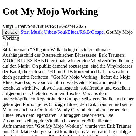
Got My Mojo Working
Vinyl
Urban/Soul/Blues/R&B/Gospel
2025
Start
Musik
Urban/Soul/Blues/R&B/Gospel
Got My Mojo
Zurück
Working
34 Jahre nach "Alligator Walk" bringt das internationale
Aushängeschild der Österreichischen Bluesszene, Erik Trauners
MOJO BLUES BAND, erstmals wieder eine Vinylveröffentlichung
auf den Markt. On public demand sozusagen, sind die Vinylreleases
der Band, die sich seit 1991 auf CDs konzentriert hat, inzwischen
doch gesuchte Raritäten. "Got My Mojo Working" liefert die Mojo
Blues Band so, wie sie von ihren weltweiten Fans am meisten
geschätzt wird: live, abwechslungsreich, spielfreudig und exzellent
aufgenommen. Geboten wird ein frischer Mix aus dem
unerschöpflichen Repertoire der Gruppe, selbstverständlich mit einer
gehörigen Portion jenes Chicago-Blues, den Erik Trauner und seine
Mannen auch vor Ort in der Windy City mit den alten Heroen des
Blues, etwa dem legendären Taildragger, zelebrierten. Die
Zusammenstellung der sämtlich bisher unveröffentlichten
Aufnahmen von "Got My Mojo Working" wurde von Erik Trauner
und Didi Mattersberger selbst kuratiert, das Vinylmastering erfolgte