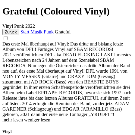
Grateful (Coloured Vinyl)
Vinyl
Punk
2022
Start
Musik
Punk
Grateful
Zurück
Das erste Mal überhaupt auf Vinyl: Das dritte und bislang letzte
Album von DFL! Farbiges Vinyl auf SBÄM RECORDS!
2021 veröffentlichten DFL aka DEAD FUCKING LAST ihr erstes
Lebenszeichen nach 24 Jahren auf dem Szenelabel SBÄM
RECORDS. Nun legen die Österreicher das dritte Album der Band
neu auf, das erste Mal überhaupt auf Vinyl! DFL wurde 1991 von
MONTY MESSEX (Gitarre) und CRAZY TOM (Gesang)
zusammen mit AD ROCK (Bass) von den BEASTIE BOYS
gegründet. In ihrer ersten Schaffensperiode veröffentlichten sie drei
Alben beim Label EPITAPH RECORDS, bevor sie sich 1997 nach
Release ihres bis dato letzten Albums GRATEFUL auf ihrem Zenit
auflösten. 2014 erfolgte die Reunion der Band, zu der jetzt ADAM
GARDNER (Schlagzeug) und EDGAR JARAMILLO (Bass)
gehören, 2021 dann der erste neue Tonträger „YRUDFL“!
mehr lesen
weniger lesen
Vinyl