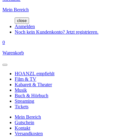
Mein Bereich
close
Anmelden
Noch kein Kundenkonto? Jetzt registrieren.
0
Warenkorb
HOANZL empfiehlt
Film & TV
Kabarett & Theater
Musik
Buch & Hörbuch
Streaming
Tickets
Mein Bereich
Gutschein
Kontakt
Versandkosten