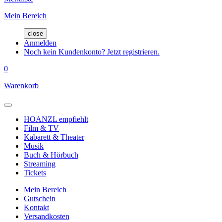
Mein Bereich
close
Anmelden
Noch kein Kundenkonto? Jetzt registrieren.
0
Warenkorb
HOANZL empfiehlt
Film & TV
Kabarett & Theater
Musik
Buch & Hörbuch
Streaming
Tickets
Mein Bereich
Gutschein
Kontakt
Versandkosten