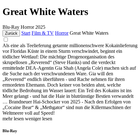
Great White Waters
Blu-Ray
Horror
2025
Start
Film & TV
Horror
Great White Waters
Zurück
Als eine als Teelieferung getarnte millionenschwere Kokainlieferung
vor Floridas Küste in einem Sturm verschwindet, beginnt ein
tödlicher Wettlauf: Die mächtige Drogenorganisation des
skrupellosen „Reverend“ (Steve Hanks) und die verdeckt
ermittelnde DEA-Agentin Gia Shah (Angela Cole) machen sich auf
die Suche nach der verschwundenen Ware. Gia will den
„Reverend“ endlich überführen - und Rache nehmen für ihren
ermordeten Ehemann. Doch keiner von beiden ahnt, welche
tödliche Bedrohung im Wasser lauert: Ein Teil des Kokains ist ins
Meer gelangt - und hat die Haie in blutrünstige Bestien verwandelt
… Brandneuer Hai-Schocker von 2025 - Nach den Erfolgen von
„Cocaine Bear“ & „Methgator“ sind nun die Killermaschinen der
Weltmeere voll auf Speed!
mehr lesen
weniger lesen
Blu-Ray