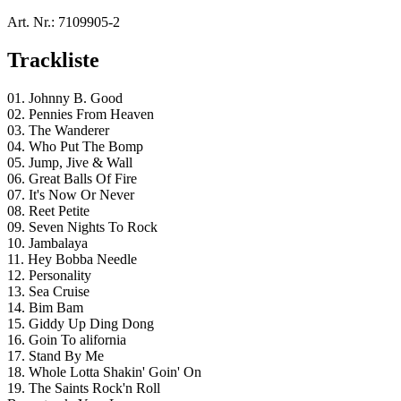
Art. Nr.:
7109905-2
Trackliste
01. Johnny B. Good
02. Pennies From Heaven
03. The Wanderer
04. Who Put The Bomp
05. Jump, Jive & Wall
06. Great Balls Of Fire
07. It's Now Or Never
08. Reet Petite
09. Seven Nights To Rock
10. Jambalaya
11. Hey Bobba Needle
12. Personality
13. Sea Cruise
14. Bim Bam
15. Giddy Up Ding Dong
16. Goin To alifornia
17. Stand By Me
18. Whole Lotta Shakin' Goin' On
19. The Saints Rock'n Roll