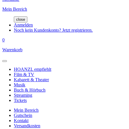
Mein Bereich
close
Anmelden
Noch kein Kundenkonto? Jetzt registrieren.
0
Warenkorb
HOANZL empfiehlt
Film & TV
Kabarett & Theater
Musik
Buch & Hörbuch
Streaming
Tickets
Mein Bereich
Gutschein
Kontakt
Versandkosten