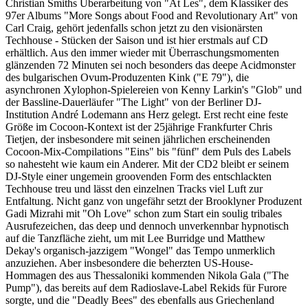
Christian Smiths Überarbeitung von "At Les", dem Klassiker des
97er Albums "More Songs about Food and Revolutionary Art" von
Carl Craig, gehört jedenfalls schon jetzt zu den visionärsten
Techhouse - Stücken der Saison und ist hier erstmals auf CD
erhältlich. Aus den immer wieder mit Überraschungsmomenten
glänzenden 72 Minuten sei noch besonders das deepe Acidmonster
des bulgarischen Ovum-Produzenten Kink ("E 79"), die
asynchronen Xylophon-Spielereien von Kenny Larkin's "Glob" und
der Bassline-Dauerläufer "The Light" von der Berliner DJ-
Institution André Lodemann ans Herz gelegt. Erst recht eine feste
Größe im Cocoon-Kontext ist der 25jährige Frankfurter Chris
Tietjen, der insbesondere mit seinen jährlichen erscheinenden
Cocoon-Mix-Compilations "Eins" bis "fünf" dem Puls des Labels
so nahesteht wie kaum ein Anderer. Mit der CD2 bleibt er seinem
DJ-Style einer ungemein groovenden Form des entschlackten
Techhouse treu und lässt den einzelnen Tracks viel Luft zur
Entfaltung. Nicht ganz von ungefähr setzt der Brooklyner Produzent
Gadi Mizrahi mit "Oh Love" schon zum Start ein soulig tribales
Ausrufezeichen, das deep und dennoch unverkennbar hypnotisch
auf die Tanzfläche zieht, um mit Lee Burridge und Matthew
Dekay's organisch-jazzigem "Wongel" das Tempo unmerklich
anzuziehen. Aber insbesondere die beherzten US-House-
Hommagen des aus Thessaloniki kommenden Nikola Gala ("The
Pump"), das bereits auf dem Radioslave-Label Rekids für Furore
sorgte, und die "Deadly Bees" des ebenfalls aus Griechenland