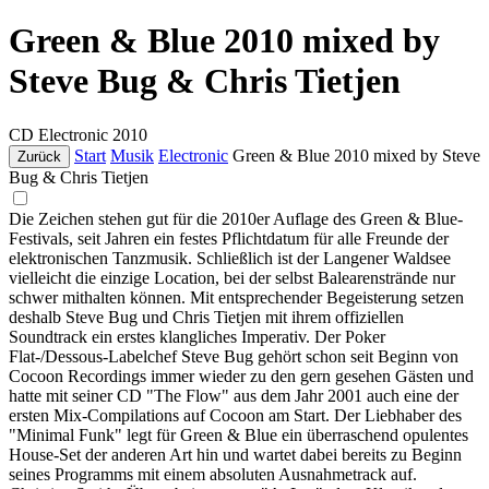
Green & Blue 2010 mixed by
Steve Bug & Chris Tietjen
CD
Electronic
2010
Start
Musik
Electronic
Green & Blue 2010 mixed by Steve
Zurück
Bug & Chris Tietjen
Die Zeichen stehen gut für die 2010er Auflage des Green & Blue-
Festivals, seit Jahren ein festes Pflichtdatum für alle Freunde der
elektronischen Tanzmusik. Schließlich ist der Langener Waldsee
vielleicht die einzige Location, bei der selbst Balearenstrände nur
schwer mithalten können. Mit entsprechender Begeisterung setzen
deshalb Steve Bug und Chris Tietjen mit ihrem offiziellen
Soundtrack ein erstes klangliches Imperativ. Der Poker
Flat-/Dessous-Labelchef Steve Bug gehört schon seit Beginn von
Cocoon Recordings immer wieder zu den gern gesehen Gästen und
hatte mit seiner CD "The Flow" aus dem Jahr 2001 auch eine der
ersten Mix-Compilations auf Cocoon am Start. Der Liebhaber des
"Minimal Funk" legt für Green & Blue ein überraschend opulentes
House-Set der anderen Art hin und wartet dabei bereits zu Beginn
seines Programms mit einem absoluten Ausnahmetrack auf.