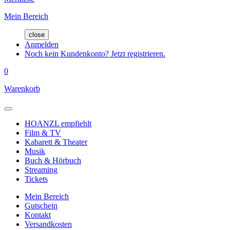
Mein Bereich
close
Anmelden
Noch kein Kundenkonto? Jetzt registrieren.
0
Warenkorb
HOANZL empfiehlt
Film & TV
Kabarett & Theater
Musik
Buch & Hörbuch
Streaming
Tickets
Mein Bereich
Gutschein
Kontakt
Versandkosten