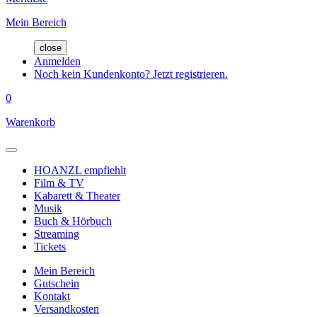
Mein Bereich
close
Anmelden
Noch kein Kundenkonto? Jetzt registrieren.
0
Warenkorb
HOANZL empfiehlt
Film & TV
Kabarett & Theater
Musik
Buch & Hörbuch
Streaming
Tickets
Mein Bereich
Gutschein
Kontakt
Versandkosten