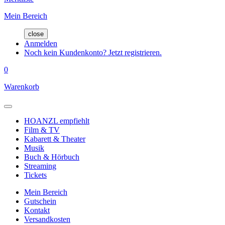
Mein Bereich
close
Anmelden
Noch kein Kundenkonto? Jetzt registrieren.
0
Warenkorb
HOANZL empfiehlt
Film & TV
Kabarett & Theater
Musik
Buch & Hörbuch
Streaming
Tickets
Mein Bereich
Gutschein
Kontakt
Versandkosten