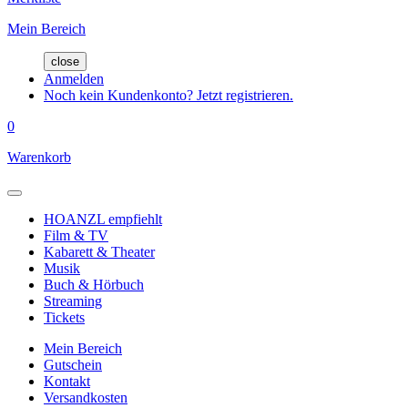
Mein Bereich
close
Anmelden
Noch kein Kundenkonto? Jetzt registrieren.
0
Warenkorb
HOANZL empfiehlt
Film & TV
Kabarett & Theater
Musik
Buch & Hörbuch
Streaming
Tickets
Mein Bereich
Gutschein
Kontakt
Versandkosten