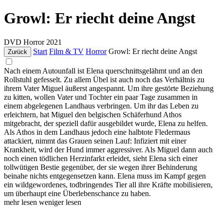
Growl: Er riecht deine Angst
DVD
Horror
2021
Start
Film & TV
Horror
Growl: Er riecht deine Angst
Zurück
Nach einem Autounfall ist Elena querschnittsgelähmt und an den
Rollstuhl gefesselt. Zu allem Übel ist auch noch das Verhältnis zu
ihrem Vater Miguel äußerst angespannt. Um ihre gestörte Beziehung
zu kitten, wollen Vater und Tochter ein paar Tage zusammen in
einem abgelegenen Landhaus verbringen. Um ihr das Leben zu
erleichtern, hat Miguel den belgischen Schäferhund Athos
mitgebracht, der speziell dafür ausgebildet wurde, Elena zu helfen.
Als Athos in dem Landhaus jedoch eine halbtote Fledermaus
attackiert, nimmt das Grauen seinen Lauf: Infiziert mit einer
Krankheit, wird der Hund immer aggressiver. Als Miguel dann auch
noch einen tödlichen Herzinfarkt erleidet, sieht Elena sich einer
tollwütigen Bestie gegenüber, der sie wegen ihrer Behinderung
beinahe nichts entgegensetzen kann. Elena muss im Kampf gegen
ein wildgewordenes, todbringendes Tier all ihre Kräfte mobilisieren,
um überhaupt eine Überlebenschance zu haben.
mehr lesen
weniger lesen