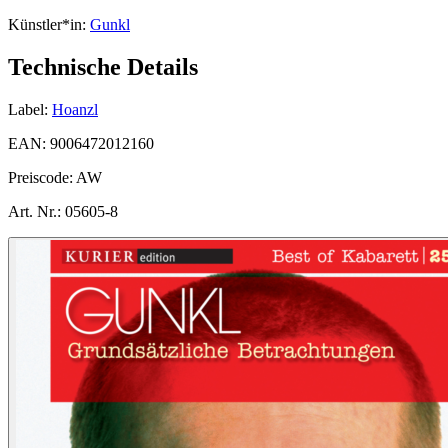
Künstler*in:
Gunkl
Technische Details
Label:
Hoanzl
EAN:
9006472012160
Preiscode:
AW
Art. Nr.:
05605-8