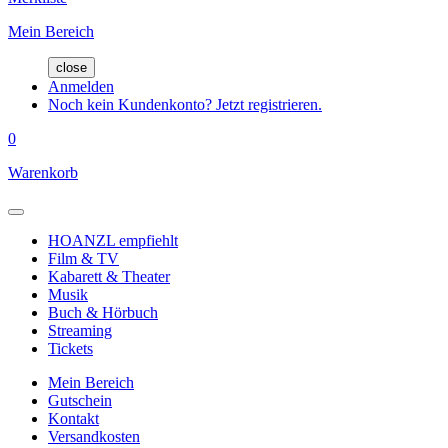
Mein Bereich
close
Anmelden
Noch kein Kundenkonto? Jetzt registrieren.
0
Warenkorb
HOANZL empfiehlt
Film & TV
Kabarett & Theater
Musik
Buch & Hörbuch
Streaming
Tickets
Mein Bereich
Gutschein
Kontakt
Versandkosten