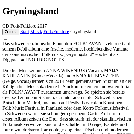
Gryningsland
CD
Folk/Folklore
2017
Start
Musik
Folk/Folklore
Gryningsland
Zurück
Das schwedisch-finnische Frauentrio FOLK‘ AVANT zelebriert auf
seinem Debütalbum eine frische, moderne, hochlebendige Variante
der skandinavischen Folkmusik. „Gryningsland“ erscheint als
Digipack auf NORDIC NOTES.
Die drei Musikerinnen ANNA WIKENIUS (Vocals), MAIJA
KAUHANEN (Kantele/Vocals) und ANNA RUBINSZTEIN
(Geige/Vocals) lernten sich 2014 beim gemeinsamen Studium an der
Königlichen Musikakademie in Stockholm kennen und waren fortan
als FOLK‘ AVANT zusammen unterwegs. So spielten sie bereits
diverse Termine in Spanien, darunter auch in der Schwedischen
Botschaft in Madrid, und auch auf Festivals wie dem Kaustinen
Folk Music Festival in Finnland oder dem Korrö Folkmusikfestival
in Schweden waren sie schon gern gesehene Gäste. Auf ihrem
ersten Album zeigen die Drei, dass sie stark mit der skandinavischen
Folkmusik verwurzelt sind und erschaffen mit Geige, Kantele und
ihrem wunderbaren Harmoniegesang einen frischen und modernen