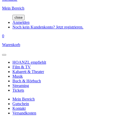
Mein Bereich
close
Anmelden
Noch kein Kundenkonto? Jetzt registrieren.
0
Warenkorb
HOANZL empfiehlt
Film & TV
Kabarett & Theater
Musik
Buch & Hörbuch
Streaming
Tickets
Mein Bereich
Gutschein
Kontakt
Versandkosten