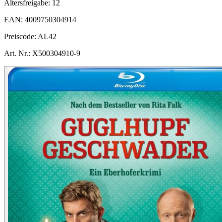
Altersfreigabe:
12
EAN:
4009750304914
Preiscode:
AL42
Art. Nr.:
X500304910-9