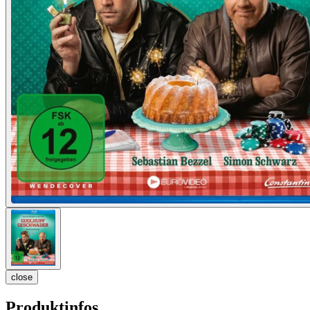
close
Produktinfos