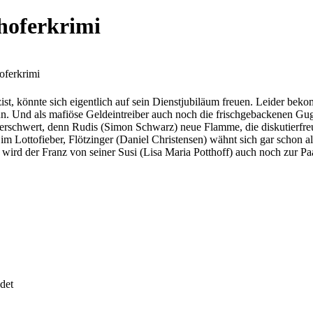
hoferkrimi
oferkrimi
ist, könnte sich eigentlich auf sein Dienstjubiläum freuen. Leider bek
n. Und als mafiöse Geldeintreiber auch noch die frischgebackenen Gug
erschwert, denn Rudis (Simon Schwarz) neue Flamme, die diskutierfreud
 Lottofieber, Flötzinger (Daniel Christensen) wähnt sich gar schon als
k wird der Franz von seiner Susi (Lisa Maria Potthoff) auch noch zur P
det