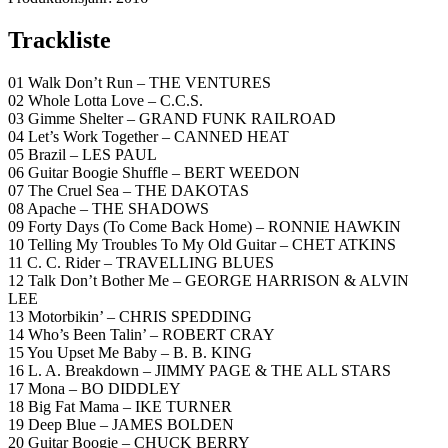
Trackliste
01 Walk Don’t Run – THE VENTURES
02 Whole Lotta Love – C.C.S.
03 Gimme Shelter – GRAND FUNK RAILROAD
04 Let’s Work Together – CANNED HEAT
05 Brazil – LES PAUL
06 Guitar Boogie Shuffle – BERT WEEDON
07 The Cruel Sea – THE DAKOTAS
08 Apache – THE SHADOWS
09 Forty Days (To Come Back Home) – RONNIE HAWKIN
10 Telling My Troubles To My Old Guitar – CHET ATKINS
11 C. C. Rider – TRAVELLING BLUES
12 Talk Don’t Bother Me – GEORGE HARRISON & ALVIN
LEE
13 Motorbikin’ – CHRIS SPEDDING
14 Who’s Been Talin’ – ROBERT CRAY
15 You Upset Me Baby – B. B. KING
16 L. A. Breakdown – JIMMY PAGE & THE ALL STARS
17 Mona – BO DIDDLEY
18 Big Fat Mama – IKE TURNER
19 Deep Blue – JAMES BOLDEN
20 Guitar Boogie – CHUCK BERRY