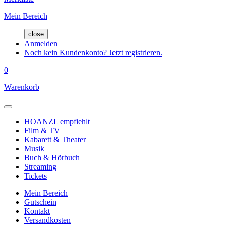
Mein Bereich
close
Anmelden
Noch kein Kundenkonto? Jetzt registrieren.
0
Warenkorb
HOANZL empfiehlt
Film & TV
Kabarett & Theater
Musik
Buch & Hörbuch
Streaming
Tickets
Mein Bereich
Gutschein
Kontakt
Versandkosten