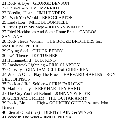
21 Rock-A-Bye – GEORGE BENSON
22 Oh Well – STEVE MARRIOTT
23 Bleeding Heart – JIMI HENDRIX
24 I Wish You Would – ERIC CLAPTON
25 Linda Lou – MIKE BLOOMFIELD
26 Pick Up On My Mojo – JOHNNY WINTER
27 Fried Neckbones And Some Home Fries – CARLOS
SANTANA
28 Rock Steady Woman – THE BOOZE BROTHERS feat.
MARK KNOPFLER
29 Crying Steel – CHUCK BERRY
30 Ike’s Theme – IKE TURNER
31 Hummingbird – B. B. KING
32 Smokestack Lightning – ERIC CLAPTON
33 Oh Why – GRAHAM BELL feat. CHRIS REA
34 When A Guitar Play The Blues – HARVARD HABLES – ROY
LEE JOHNSON
35 Rock and Roll Soldier – CHRIS FARLOWE
36 Marin County – KEEF HARTLEY BAND
37 The Guy You Left Behind – JOHNNY WINTER
38 Guitars And Cadillacs – THE GUITAR ARMY
39 Rocky Mountain High – GOUNTRY GUITAR salutes John
Denver
40 Eternal Quest (live) – DENNY LAINE & WINGS
41 Voice In The Wind – JIMI HENDRIX