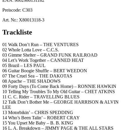
EAN:
9002986131182
Preiscode:
C303
Art. Nr.:
X80013118-3
Trackliste
01 Walk Don’t Run – THE VENTURES
02 Whole Lotta Love – C.C.S.
03 Gimme Shelter – GRAND FUNK RAILROAD
04 Let’s Work Together – CANNED HEAT
05 Brazil – LES PAUL
06 Guitar Boogie Shuffle – BERT WEEDON
07 The Cruel Sea – THE DAKOTAS
08 Apache – THE SHADOWS
09 Forty Days (To Come Back Home) – RONNIE HAWKIN
10 Telling My Troubles To My Old Guitar – CHET ATKINS
11 C. C. Rider – TRAVELLING BLUES
12 Talk Don’t Bother Me – GEORGE HARRISON & ALVIN
LEE
13 Motorbikin’ – CHRIS SPEDDING
14 Who’s Been Talin’ – ROBERT CRAY
15 You Upset Me Baby – B. B. KING
16 L. A. Breakdown – JIMMY PAGE & THE ALL STARS