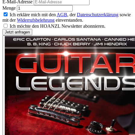
E-Mail-Adresse
Menge
Ich erkläre mich mit den
AGB
, der
Datenschutzerklärung
sowie
mit der
Widerrufsbelehrung
einverstanden.
Ich möchte den HOANZL Newsletter abonnieren.