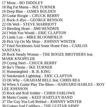
17 Mona – BO DIDDLEY
18 Big Fat Mama – IKE TURNER
19 Deep Blue – JAMES BOLDEN
20 Guitar Boogie – CHUCK BERRY
21 Rock-A-Bye – GEORGE BENSON
22 Oh Well – STEVE MARRIOTT
23 Bleeding Heart – JIMI HENDRIX
24 I Wish You Would – ERIC CLAPTON
25 Linda Lou – MIKE BLOOMFIELD
26 Pick Up On My Mojo – JOHNNY WINTER
27 Fried Neckbones And Some Home Fries – CARLOS
SANTANA
28 Rock Steady Woman – THE BOOZE BROTHERS feat.
MARK KNOPFLER
29 Crying Steel – CHUCK BERRY
30 Ike’s Theme – IKE TURNER
31 Hummingbird – B. B. KING
32 Smokestack Lightning – ERIC CLAPTON
33 Oh Why – GRAHAM BELL feat. CHRIS REA
34 When A Guitar Play The Blues – HARVARD HABLES – ROY
LEE JOHNSON
35 Rock and Roll Soldier – CHRIS FARLOWE
36 Marin County – KEEF HARTLEY BAND
37 The Guy You Left Behind – JOHNNY WINTER
38 Guitars And Cadillacs – THE GUITAR ARMY